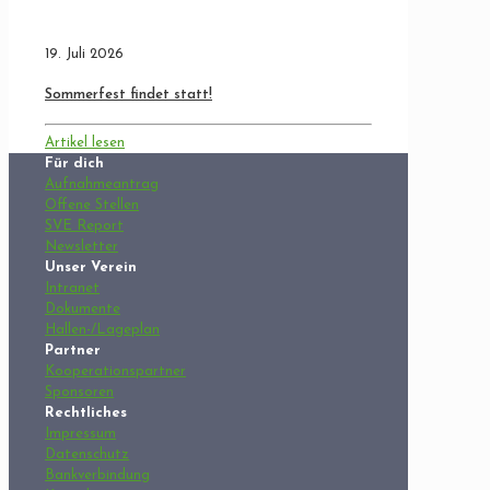
19. Juli 2026
Sommerfest findet statt!
Artikel lesen
Für dich
Aufnahmeantrag
Offene Stellen
SVE Report
Newsletter
Unser Verein
Intranet
Dokumente
Hallen-/Lageplan
Partner
Kooperationspartner
Sponsoren
Rechtliches
Impressum
Datenschutz
Bankverbindung