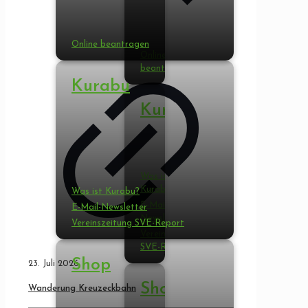
Online beantragen
Online
beantragen
Kurabu
Kurabu
Was ist
Kurabu?
Was ist Kurabu?
E-Mail-
E-Mail-Newsletter
Newsletter
Vereinszeitung SVE-Report
Vereinszeitung
SVE-Report
Shop
23. Juli 2026
Shop
Wanderung Kreuzeckbahn