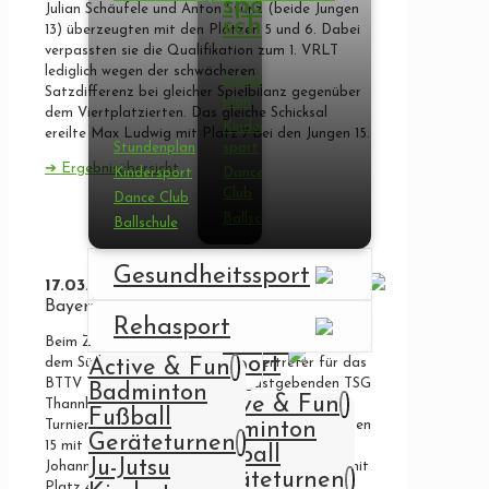
sport­
Julian Schäufele und Anton Stünz (beide Jungen
schule
13) überzeugten mit den Plätzen 5 und 6. Dabei
verpassten sie die Qualifikation zum 1. VRLT
lediglich wegen der schwächeren
Stunden­
Satzdifferenz bei gleicher Spielbilanz gegenüber
plan
dem Viertplatzierten. Das gleiche Schicksal
Kinder­
ereilte Max Ludwig mit Platz 7 bei den Jungen 15.
Stunden­plan
sport
➔ Ergebnisübersicht
Kinder­sport
Dance
Club
Dance Club
Ball­schule
Ball­schule
Gesundheits­
Gesundheits­sport
17.03.2024
1. Verbandsranglistenturnier
sport
Bayern Süd Jugend 19/15/13
Reha­sport
Reha­
Beim Zusammenkommen der Nachwuchselite aus
sport
Active & Fun
dem Süden Bayerns wurden die Vertreter für das
BTTV Top 10 gesucht. Bei der gastgebenden TSG
Badminton
Active & Fun
Thannhausen entwickelte sich ein langer
Fußball
Badminton
Turniertag den Julia Bergemann bei den Mädchen
Geräteturnen
15 mit einem exzellenten 3. Platz abschloss.
Fußball
Ju-Jutsu
Johanna verbesserte sich bei den Mädchen 19 mit
Geräteturnen
Platz 4 um einen Platz zum Vorjahr. Anton, der