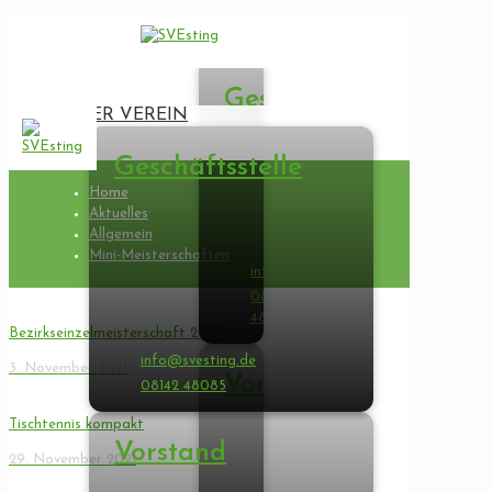
UNSER
VEREIN
Geschäftsstelle
UNSER VEREIN
Geschäftsstelle
Home
Aktuelles
Allgemein
Mini-Meisterschaften
info@svesting.de
08142
48085
Bezirkseinzelmeisterschaft 2021
info@svesting.de
3. November 2021
Vorstand
08142 48085
Tischtennis kompakt
Vorstand
29. November 2021