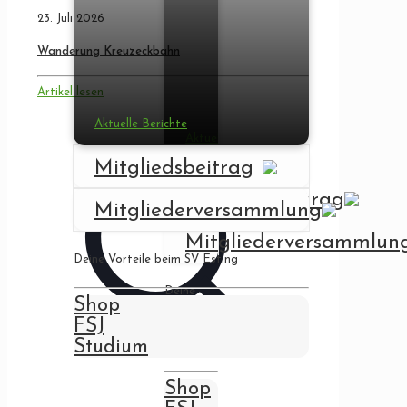
23. Juli 2026
Wanderung Kreuzeckbahn
Artikel lesen
Aktuelle Berichte
Aktuelle
Berichte
Mitgliedsbeitrag
Mitgliedsbeitrag
Mitgliederversammlung
Mitgliederversammlun
Deine Vorteile beim SV Esting
Deine
Shop
Vorteile
FSJ
beim SV
Esting
Studium
Shop