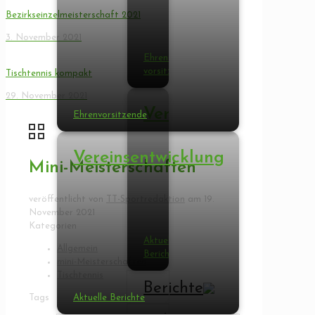
Bezirkseinzelmeisterschaft 2021
3. November 2021
Ehren­
vorsitzende
Tischtennis kompakt
29. November 2021
Vereinsentwicklung
Ehren­vorsitzende
Vereinsentwicklung
Mini-Meisterschaften
veröffentlicht von
TT-Sportredaktion
am
19.
November 2021
Kategorien
Aktuelle
Allgemein
Berichte
mini-Meisterschaften
Tischtennis
Berichte
Tags
Aktuelle Berichte