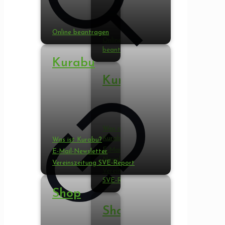
Online beantragen
Online
beantragen
Kurabu
Kurabu
Was ist
Kurabu?
Was ist Kurabu?
E-Mail-
E-Mail-Newsletter
Newsletter
Vereinszeitung SVE-Report
Vereinszeitung
SVE-Report
Shop
Shop