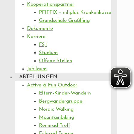
Kooperationspartner
PFIFFIX – mhplus Krankenkasse
Grundschule Graßlfing
Dokumente
Karriere
FSJ
Studium
Offene Stellen
Jubiläum
ABTEILUNGEN
Active & Fun Outdoor
Eltern-Kinder-Wandern
Bergwandergruppe
Nordic Walking
Mountainbiking
Rennrad-Treff
Fahrrad-Touren