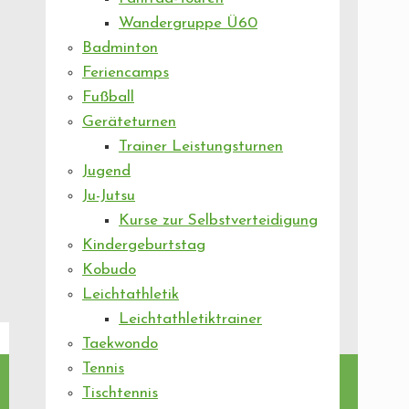
Wandergruppe Ü60
Badminton
Feriencamps
Fußball
Geräteturnen
Trainer Leistungsturnen
Jugend
Ju-Jutsu
Kurse zur Selbstverteidigung
Kindergeburtstag
Kobudo
Leichtathletik
Leichtathletiktrainer
Taekwondo
Tennis
Tischtennis