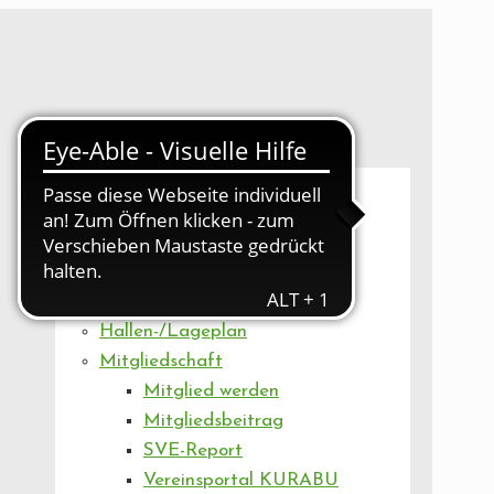
UNSER VEREIN
Mitgliederversammlung
Artikel
Vorstand
Geschäftsstelle
Vereinsentwicklung
Hallen-/Lageplan
Mitgliedschaft
Mitglied werden
Mitgliedsbeitrag
SVE-Report
Vereinsportal KURABU