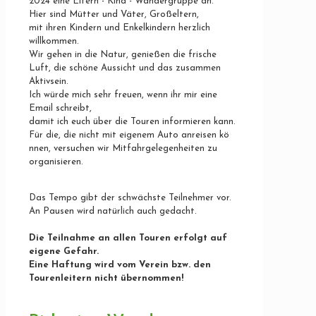
2024
eine
Eltern -
Kind -
Wandergruppe
an.
Hier sind
Mü
tter
und
Vä
ter, Groß
eltern,
mit
ihren Kindern
und
Enkelkindern
herzlich
willkommen.
Wir
gehen
in
die
Natur,
genieß
en
die
frische
Luft,
die
schö
ne
Aussicht
und
das
zusammen
Aktivsein.
Ich
wü
rde
mich
sehr
freuen,
wenn
ihr
mir
eine
Email
schreibt,
damit
ich
euch ü
ber
die
Touren
informieren
kann.
Fü
r
die,
die
nicht
mit
eigenem
Auto
anreisen
kö
nnen,
versuchen
wir
Mitfahrgelegenheiten
zu
organisieren.
Das Tempo gibt der schwächste Teilnehmer vor.
An Pausen wird natürlich auch gedacht.
Die Teilnahme an allen Touren erfolgt auf
eigene Gefahr.
Eine Haftung wird vom Verein bzw. den
Tourenleitern nicht übernommen!