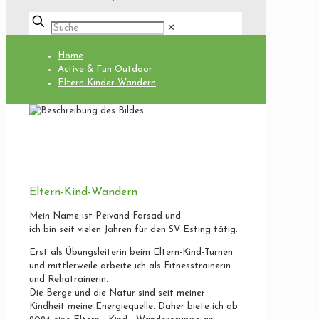
✕
Home
Active & Fun Outdoor
Eltern-Kinder-Wandern
Eltern-Kind-Wandern
Mein Name ist Peivand Farsad und
ich bin seit vielen Jahren für den SV Esting tätig.
Erst
als Ü
bungsleiterin
beim
Eltern-
Kind-
Turnen
und mittlerweile
arbeite
ich
als
Fitnesstrainerin
und
Rehatrainerin.
Die
Berge
und
die
Natur
sind
seit
meiner
Kindheit
meine
Energiequelle.
Daher
biete
ich
ab