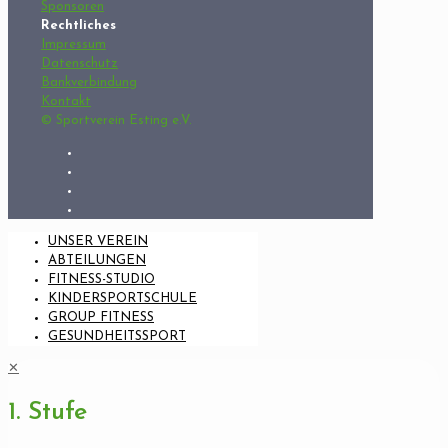
Sponsoren
Rechtliches
Impressum
Datenschutz
Bankverbindung
Kontakt
© Sportverein Esting e.V.
UNSER VEREIN
ABTEILUNGEN
FITNESS-STUDIO
KINDERSPORTSCHULE
GROUP FITNESS
GESUNDHEITSSPORT
✕
1. Stufe