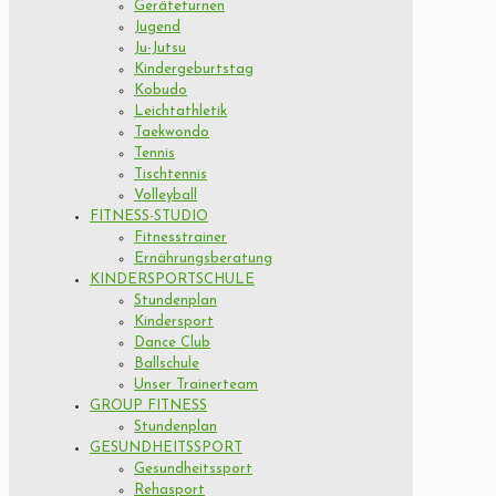
Geräteturnen
Jugend
Ju-Jutsu
Kindergeburtstag
Kobudo
Leichtathletik
Taekwondo
Tennis
Tischtennis
Volleyball
FITNESS-STUDIO
Fitnesstrainer
Ernährungsberatung
KINDERSPORTSCHULE
Stundenplan
Kindersport
Dance Club
Ballschule
Unser Trainerteam
GROUP FITNESS
Stundenplan
GESUNDHEITSSPORT
Gesundheitssport
Rehasport