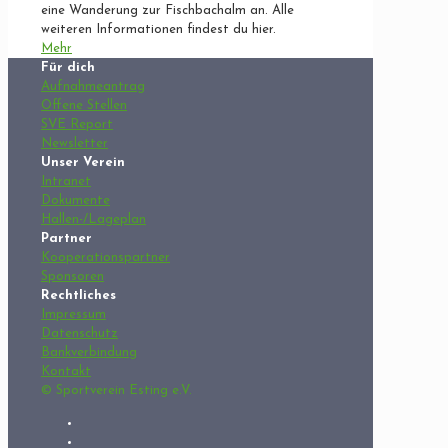
eine Wanderung zur Fischbachalm an. Alle
weiteren Informationen findest du hier.
Mehr
Für dich
Aufnahmeantrag
Offene Stellen
SVE Report
Newsletter
Unser Verein
Intranet
Dokumente
Hallen-/Lageplan
Partner
Kooperationspartner
Sponsoren
Rechtliches
Impressum
Datenschutz
Bankverbindung
Kontakt
© Sportverein Esting e.V.