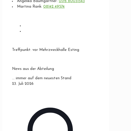
Angelika Baumgartner:
0176 80031543
Martina Rank:
08142 49574
Unsere Stunden
Mittwoch 19:15 - 20:15 Uhr – Angelika
Donnerstag 08:30 - 09:30 Uhr – Martina
Treffpunkt: vor Mehrzweckhalle Esting
News aus der Abteilung
... immer auf dem neuesten Stand
23. Juli 2026