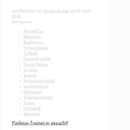
veröffentlicht von
Amelie Kircher
am
27. April
2026
Kategorien
Active&Fun
Allgemein
Badminton
Fitness-Studio
Fußball
Geschäftsstelle
Group Fitness
Ju-Jutsu
Jugend
Kindersportschule
Leichtathletik
Rehasport
Stellenangebote
Turnen
Volleyball
Vorstand
Parkour-Trainer:in gesucht!