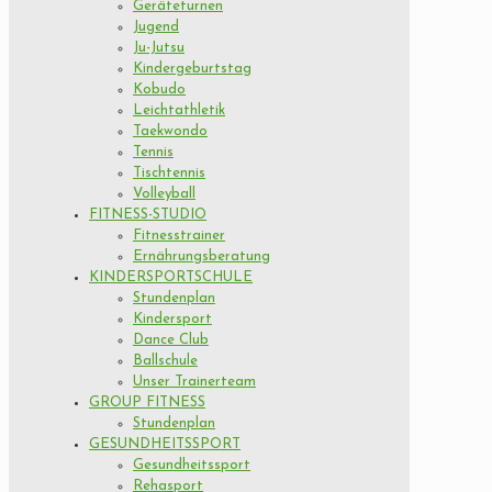
Geräteturnen
Jugend
Ju-Jutsu
Kindergeburtstag
Kobudo
Leichtathletik
Taekwondo
Tennis
Tischtennis
Volleyball
FITNESS-STUDIO
Fitnesstrainer
Ernährungsberatung
KINDERSPORTSCHULE
Stundenplan
Kindersport
Dance Club
Ballschule
Unser Trainerteam
GROUP FITNESS
Stundenplan
GESUNDHEITSSPORT
Gesundheitssport
Rehasport