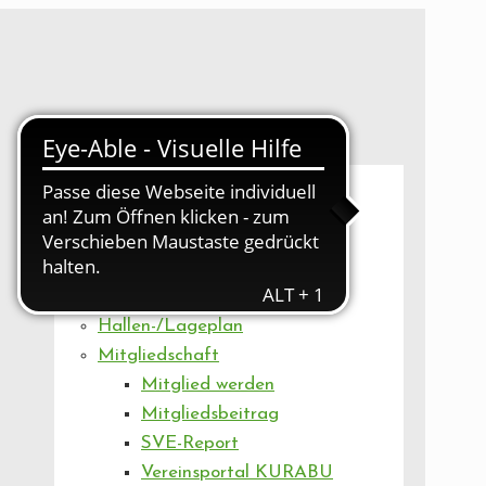
UNSER VEREIN
Mitgliederversammlung
Artikel
Vorstand
Geschäftsstelle
Vereinsentwicklung
Hallen-/Lageplan
Mitgliedschaft
Mitglied werden
Mitgliedsbeitrag
SVE-Report
Vereinsportal KURABU