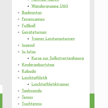
Wandergruppe Ü60
Badminton
Feriencamps
Fußball
Geräteturnen
Trainer Leistungsturnen
Jugend
Ju-Jutsu
Kurse zur Selbstverteidigung
Kindergeburtstag
Kobudo
Leichtathletik
Leichtathletiktrainer
Taekwondo
Tennis
Tischtennis