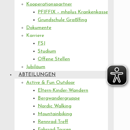
Kooperationspartner
PFIFFIX – mhplus Krankenkasse
Grundschule Graßlfing
Dokumente
Karriere
FSJ
Studium
Offene Stellen
Jubiläum
ABTEILUNGEN
Active & Fun Outdoor
Eltern-Kinder-Wandern
Bergwandergruppe
Nordic Walking
Mountainbiking
Rennrad-Treff
Fahrrad-Touren