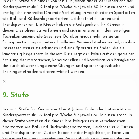
In der 3. Stufe für Kinder von 9 bis 12 Jahren findet der Unterricht der
Kindersportschule 1–2 Mal pro Woche für jeweils 60 Minuten statt und
ermöglicht eine weiterführende Vertiefung in verschiedenen Sportarten
wie Ball- und Rückschlagsportarten, Leichtathletik, Turnen und
Trendsportarten. Die Kinder haben die Gelegenheit, ihr Können in
diesen Disziplinen zu verfeinern und sich intensiver mit den jeweiligen
Techniken auseinanderzusetzen. Darüber hinaus nehmen sie an
Schnuppertrainings in unterschiedlichen Vereinsabteilungen teil, um ihre
Interessen weiter zu erkunden und eine Sportart zu finden, die sie
langfristig begeistert. In diesem Kurs liegt der Fokus auf der gezielten
Schulung der motorischen, konditionellen und koordinativen Fähigkeiten,
die durch abwechslungsreiche Übungen und sportartspezifische
Trainingsmethoden weiterentwickelt werden.
✕
2. Stufe
In der 2. Stufe für Kinder von 7 bis 8 Jahren findet der Unterricht der
Kindersportschule 1–2 Mal pro Woche für jeweils 60 Minuten statt. In
dieser Stufe vertiefen die Kinder ihre Fähigkeiten in verschiedenen
Sportarten wie Ball- und Rückschlagsportarten, Leichtathletik, Turnen
und Trendsportarten. Zudem haben sie die Möglichkeit, in Form von
Schnuppertrainings verschiedene Vereinsabteilungen kennenzulernen