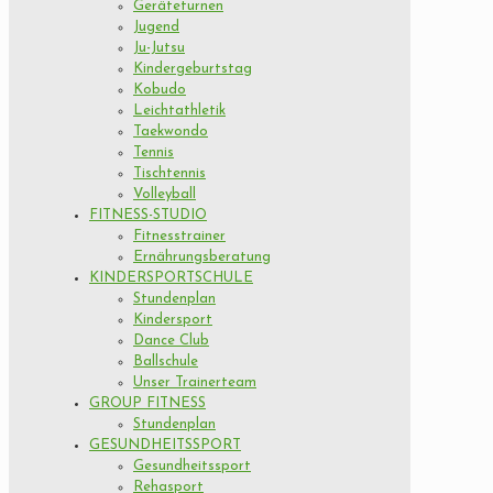
Geräteturnen
Jugend
Ju-Jutsu
Kindergeburtstag
Kobudo
Leichtathletik
Taekwondo
Tennis
Tischtennis
Volleyball
FITNESS-STUDIO
Fitnesstrainer
Ernährungsberatung
KINDERSPORTSCHULE
Stundenplan
Kindersport
Dance Club
Ballschule
Unser Trainerteam
GROUP FITNESS
Stundenplan
GESUNDHEITSSPORT
Gesundheitssport
Rehasport