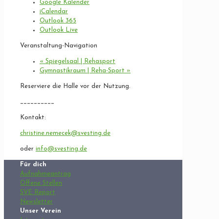
Google Kalender
iCalendar
Outlook 365
Outlook Live
Veranstaltung-Navigation
«
Spiegelsaal | Rehasport
Gymnastikraum | Reha-Sport
»
Reserviere die Halle vor der Nutzung.
__________
Kontakt:
christine.nemecek@svesting.de
oder
info@svesting.de
Für dich
Aufnahmeantrag
Offene Stellen
SVE Report
Newsletter
Unser Verein