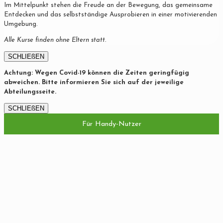
Im Mittelpunkt stehen die Freude an der Bewegung, das gemeinsame
Entdecken und das selbstständige Ausprobieren in einer motivierenden
Umgebung.
Alle Kurse finden ohne Eltern statt.
SCHLIEßEN
Achtung: Wegen Covid-19 können die Zeiten geringfügig
abweichen. Bitte informieren Sie sich auf der jeweilige
Abteilungsseite.
SCHLIEßEN
Für Handy-Nutzer