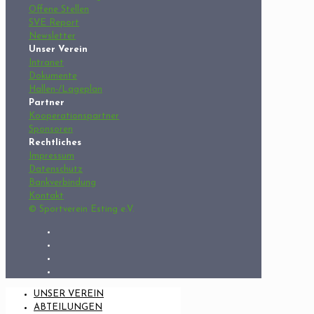
Offene Stellen
SVE Report
Newsletter
Unser Verein
Intranet
Dokumente
Hallen-/Lageplan
Partner
Kooperationspartner
Sponsoren
Rechtliches
Impressum
Datenschutz
Bankverbindung
Kontakt
© Sportverein Esting e.V.
UNSER VEREIN
ABTEILUNGEN