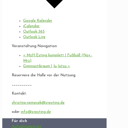
Google Kalender
iCalendar
Outlook 365
Outlook Live
Veranstaltung-Navigation
«
MzH Esting komplett | Fußball (Nov.-
Mrz)
Gymnastikraum | Ju-Jutsu
»
Reserviere die Halle vor der Nutzung.
__________
Kontakt:
christine.nemecek@svesting.de
oder
info@svesting.de
Für dich
Aufnahmeantrag