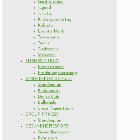
Geräteturnen
Jugend
Ju-Jutsu
Kindergeburtstag
Kobudo
Leichtathletik
Taekwondo
Tennis
Tischtennis
Volleyball
FITNESS-STUDIO
Fitnesstrainer
Ernährungsberatung
KINDERSPORTSCHULE
Stundenplan
Kindersport
Dance Club
Ballschule
Unser Trainerteam
GROUP FITNESS
Stundenplan
GESUNDHEITSSPORT
Gesundheitssport
Rehasport