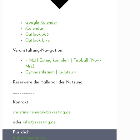
Google Kalender
iCalendar
Outlook 365
Outlook Live
Veranstaltung-Navigation
«
MzH Esting komplett | Fußball (Nov.-
Mrz)
Gymnastikraum | Ju-Jutsu
»
Reserviere die Halle vor der Nutzung.
__________
Kontakt:
christine.nemecek@svesting.de
oder
info@svesting.de
Für dich
Aufnahmeantrag