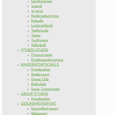
Geräteturnen
Jugend
Ju-Jutsu
Kindergeburtstag
Kobudo
Leichtathletik
Taekwondo
Tennis
Tischtennis
Volleyball
FITNESS-STUDIO
Fitnesstrainer
Ernährungsberatung
KINDERSPORTSCHULE
Stundenplan
Kindersport
Dance Club
Ballschule
Unser Trainerteam
GROUP FITNESS
Stundenplan
GESUNDHEITSSPORT
Gesundheitssport
Rehasport