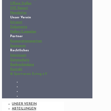
Offene Stellen
SVE Report
Newsletter
Unser Verein
Intranet
Dokumente
Hallen-/Lageplan
Partner
Kooperationspartner
Sponsoren
Rechtliches
Impressum
Datenschutz
Bankverbindung
Kontakt
© Sportverein Esting e.V.
UNSER VEREIN
ABTEILUNGEN