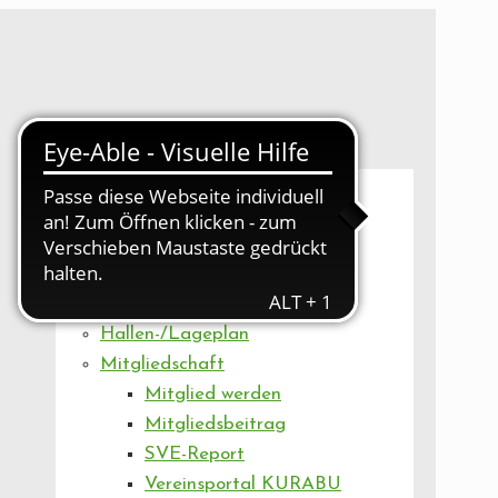
UNSER VEREIN
Mitgliederversammlung
Artikel
Vorstand
Geschäftsstelle
Vereinsentwicklung
Hallen-/Lageplan
Mitgliedschaft
Mitglied werden
Mitgliedsbeitrag
SVE-Report
Vereinsportal KURABU