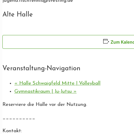
jugend.tischtennis@svesting.de
Alte Halle
Zum Kalend
Veranstaltung-Navigation
«
Halle Schwaigfeld Mitte | Volleyball
Gymnastikraum | Ju-Jutsu
»
Reserviere die Halle vor der Nutzung.
__________
Kontakt: