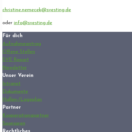
christine.nemecek@svesting.de
oder
info@svesting.de
Für dich
Aufnahmeantrag
Offene Stellen
SVE Report
Newsletter
Unser Verein
Intranet
Dokumente
Hallen-/Lageplan
Partner
Kooperationspartner
Sponsoren
Rechtliches