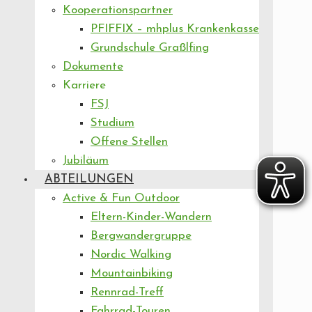
Kooperationspartner
PFIFFIX – mhplus Krankenkasse
Grundschule Graßlfing
Dokumente
Karriere
FSJ
Studium
Offene Stellen
Jubiläum
ABTEILUNGEN
Active & Fun Outdoor
Eltern-Kinder-Wandern
Bergwandergruppe
Nordic Walking
Mountainbiking
Rennrad-Treff
Fahrrad-Touren