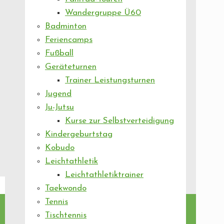
Wandergruppe Ü60
Badminton
Feriencamps
Fußball
Geräteturnen
Trainer Leistungsturnen
Jugend
Ju-Jutsu
Kurse zur Selbstverteidigung
Kindergeburtstag
Kobudo
Leichtathletik
Leichtathletiktrainer
Taekwondo
Tennis
Tischtennis