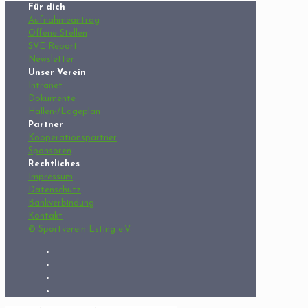
Für dich
Aufnahmeantrag
Offene Stellen
SVE Report
Newsletter
Unser Verein
Intranet
Dokumente
Hallen-/Lageplan
Partner
Kooperationspartner
Sponsoren
Rechtliches
Impressum
Datenschutz
Bankverbindung
Kontakt
© Sportverein Esting e.V.