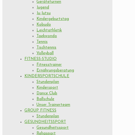
Geräteturnen
Jugend
Ju-Jutsu
Kindergeburtstag
Kobudo
Leichtathletik
Taekwondo
Tennis
Tischtennis
Volleyball
FITNESS-STUDIO
Fitnesstrainer
Ernährungsberatung
KINDERSPORTSCHULE
Stundenplan
Kindersport
Dance Club
Ballschule
Unser Trainerteam
GROUP FITNESS
Stundenplan
GESUNDHEITSSPORT
Gesundheitssport
Rehasport