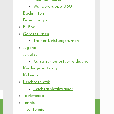
Wandergruppe Ü60
Badminton
Feriencamps
Fußball
Geräteturnen
Trainer Leistungsturnen
Jugend
Ju-Jutsu
Kurse zur Selbstverteidigung
Kindergeburtstag
Kobudo
Leichtathletik
Leichtathletiktrainer
Taekwondo
Tennis
Tischtennis