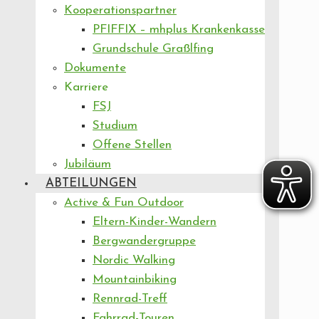
Kooperationspartner
PFIFFIX – mhplus Krankenkasse
Grundschule Graßlfing
Dokumente
Karriere
FSJ
Studium
Offene Stellen
Jubiläum
ABTEILUNGEN
Active & Fun Outdoor
Eltern-Kinder-Wandern
Bergwandergruppe
Nordic Walking
Mountainbiking
Rennrad-Treff
Fahrrad-Touren