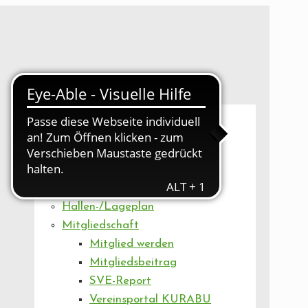
UNSER VEREIN
Mitgliederversammlung
Artikel
Vorstand
Geschäftsstelle
Vereinsentwicklung
Hallen-/Lageplan
Mitgliedschaft
Mitglied werden
Mitgliedsbeitrag
SVE-Report
Vereinsportal KURABU