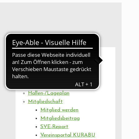
UNSER VEREIN
Mitgliederversammlung
Artikel
Vorstand
Geschäftsstelle
Vereinsentwicklung
Hallen-/Lageplan
Mitgliedschaft
Mitglied werden
Mitgliedsbeitrag
SVE-Report
Vereinsportal KURABU