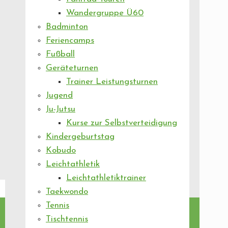
Wandergruppe Ü60
Badminton
Feriencamps
Fußball
Geräteturnen
Trainer Leistungsturnen
Jugend
Ju-Jutsu
Kurse zur Selbstverteidigung
Kindergeburtstag
Kobudo
Leichtathletik
Leichtathletiktrainer
Taekwondo
Tennis
Tischtennis