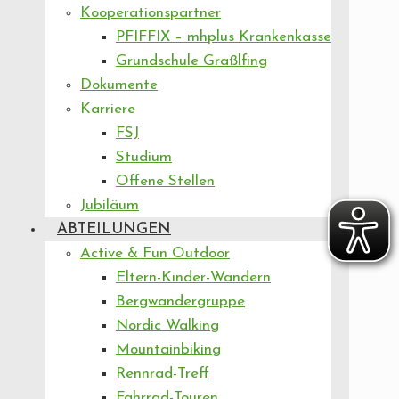
Kooperationspartner
PFIFFIX – mhplus Krankenkasse
Grundschule Graßlfing
Dokumente
Karriere
FSJ
Studium
Offene Stellen
Jubiläum
ABTEILUNGEN
Active & Fun Outdoor
Eltern-Kinder-Wandern
Bergwandergruppe
Nordic Walking
Mountainbiking
Rennrad-Treff
Fahrrad-Touren