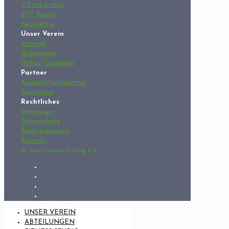
Offene Stellen
SVE Report
Newsletter
Unser Verein
Intranet
Dokumente
Hallen-/Lageplan
Partner
Kooperationspartner
Sponsoren
Rechtliches
Impressum
Datenschutz
Bankverbindung
Kontakt
© Sportverein Esting e.V.
UNSER VEREIN
ABTEILUNGEN