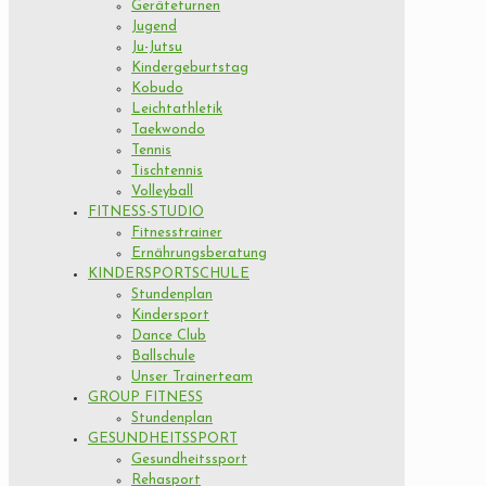
Geräteturnen
Jugend
Ju-Jutsu
Kindergeburtstag
Kobudo
Leichtathletik
Taekwondo
Tennis
Tischtennis
Volleyball
FITNESS-STUDIO
Fitnesstrainer
Ernährungsberatung
KINDERSPORTSCHULE
Stundenplan
Kindersport
Dance Club
Ballschule
Unser Trainerteam
GROUP FITNESS
Stundenplan
GESUNDHEITSSPORT
Gesundheitssport
Rehasport