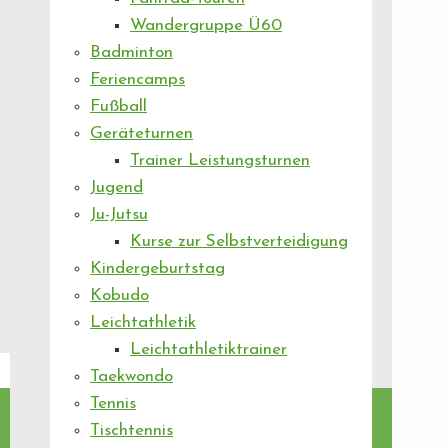
Wandergruppe Ü60
Badminton
Feriencamps
Fußball
Geräteturnen
Trainer Leistungsturnen
Jugend
Ju-Jutsu
Kurse zur Selbstverteidigung
Kindergeburtstag
Kobudo
Leichtathletik
Leichtathletiktrainer
Taekwondo
Tennis
Tischtennis