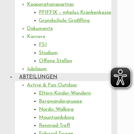
Kooperationspartner
PFIFFIX – mhplus Krankenkasse
Grundschule Graßlfing
Dokumente
Karriere
FSJ
Studium
Offene Stellen
Jubiläum
ABTEILUNGEN
Active & Fun Outdoor
Eltern-Kinder-Wandern
Bergwandergruppe
Nordic Walking
Mountainbiking
Rennrad-Treff
Fahrrad-Touren