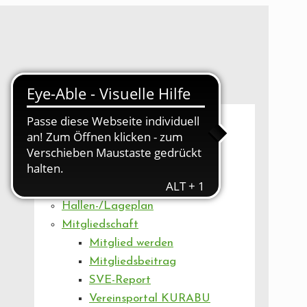
UNSER VEREIN
Mitgliederversammlung
Artikel
Vorstand
Geschäftsstelle
Vereinsentwicklung
Hallen-/Lageplan
Mitgliedschaft
Mitglied werden
Mitgliedsbeitrag
SVE-Report
Vereinsportal KURABU