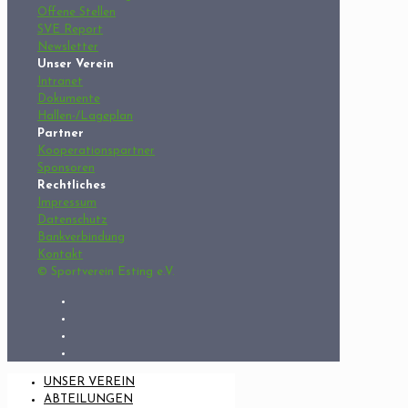
Offene Stellen
SVE Report
Newsletter
Unser Verein
Intranet
Dokumente
Hallen-/Lageplan
Partner
Kooperationspartner
Sponsoren
Rechtliches
Impressum
Datenschutz
Bankverbindung
Kontakt
© Sportverein Esting e.V.
UNSER VEREIN
ABTEILUNGEN