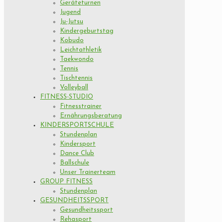
Geräteturnen
Jugend
Ju-Jutsu
Kindergeburtstag
Kobudo
Leichtathletik
Taekwondo
Tennis
Tischtennis
Volleyball
FITNESS-STUDIO
Fitnesstrainer
Ernährungsberatung
KINDERSPORTSCHULE
Stundenplan
Kindersport
Dance Club
Ballschule
Unser Trainerteam
GROUP FITNESS
Stundenplan
GESUNDHEITSSPORT
Gesundheitssport
Rehasport