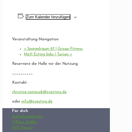
Zum Kalender hinzufügen
Veranstaltung-Navigation
«
Spiegelraum 67 | Group-Fitness
MzH Esting links | Turnen
»
Reserviere die Halle vor der Nutzung.
__________
Kontakt:
christine.nemecek@svesting.de
oder
info@svesting.de
Für dich
Aufnahmeantrag
Offene Stellen
SVE Report