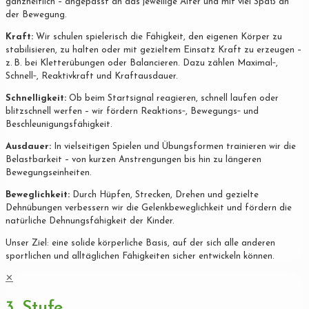
ganzheitlich – angepasst an das jeweilige Alter und mit viel Spaß an
der Bewegung.
Kraft:
Wir schulen spielerisch die Fähigkeit, den eigenen Körper zu
stabilisieren, zu halten oder mit gezieltem Einsatz Kraft zu erzeugen –
z. B. bei Kletterübungen oder Balancieren. Dazu zählen Maximal‐,
Schnell‐, Reaktivkraft und Kraftausdauer.
Schnelligkeit:
Ob beim Startsignal reagieren, schnell laufen oder
blitzschnell werfen – wir fördern Reaktions‐, Bewegungs‐ und
Beschleunigungsfähigkeit.
Ausdauer:
In vielseitigen Spielen und Übungsformen trainieren wir die
Belastbarkeit – von kurzen Anstrengungen bis hin zu längeren
Bewegungseinheiten.
Beweglichkeit:
Durch Hüpfen, Strecken, Drehen und gezielte
Dehnübungen verbessern wir die Gelenkbeweglichkeit und fördern die
natürliche Dehnungsfähigkeit der Kinder.
Unser Ziel: eine solide körperliche Basis, auf der sich alle anderen
sportlichen und alltäglichen Fähigkeiten sicher entwickeln können.
✕
3. Stufe