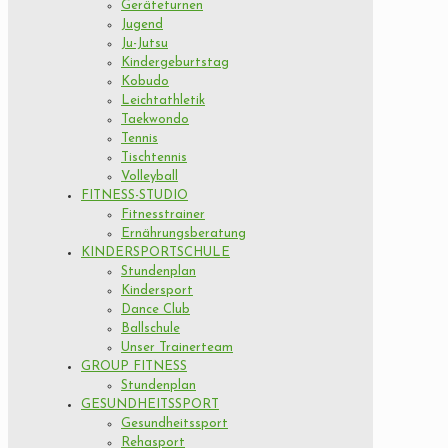
Geräteturnen
Jugend
Ju-Jutsu
Kindergeburtstag
Kobudo
Leichtathletik
Taekwondo
Tennis
Tischtennis
Volleyball
FITNESS-STUDIO
Fitnesstrainer
Ernährungsberatung
KINDERSPORTSCHULE
Stundenplan
Kindersport
Dance Club
Ballschule
Unser Trainerteam
GROUP FITNESS
Stundenplan
GESUNDHEITSSPORT
Gesundheitssport
Rehasport