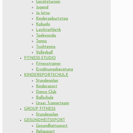
Geräteturnen
Jugend
Ju-Jutsu
Kindergeburtstag
Kobudo
Leichtathletik
Taekwondo
Tennis
Tischtennis
Volleyball
FITNESS-STUDIO
Fitnesstrainer
Ernährungsberatung
KINDERSPORTSCHULE
Stundenplan
Kindersport
Dance Club
Ballschule
Unser Trainerteam
GROUP FITNESS
Stundenplan
GESUNDHEITSSPORT
Gesundheitssport
Rehasport