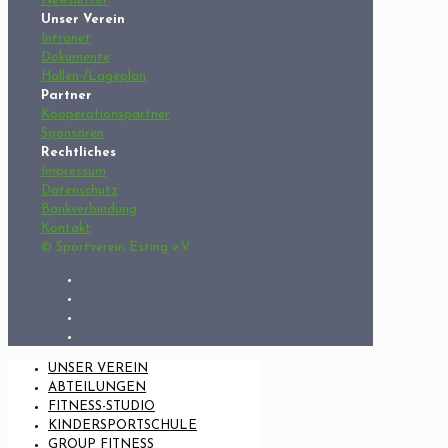
Newsletter
Unser Verein
Intranet
Dokumente
Hallen-/Lageplan
Partner
Kooperationspartner
Sponsoren
Rechtliches
Impressum
Datenschutz
Bankverbindung
Kontakt
© Sportverein Esting e.V.
UNSER VEREIN
ABTEILUNGEN
FITNESS-STUDIO
KINDERSPORTSCHULE
GROUP FITNESS