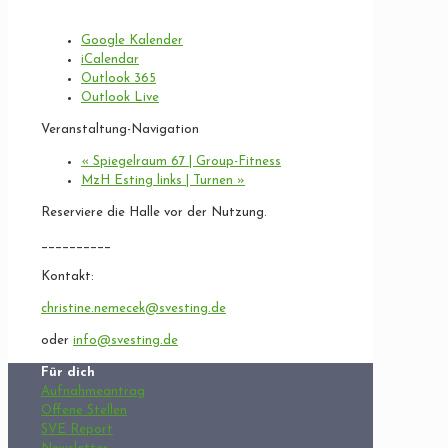
Google Kalender
iCalendar
Outlook 365
Outlook Live
Veranstaltung-Navigation
«
Spiegelraum 67 | Group-Fitness
MzH Esting links | Turnen
»
Reserviere die Halle vor der Nutzung.
__________
Kontakt:
christine.nemecek@svesting.de
oder
info@svesting.de
Für dich
Aufnahmeantrag
Offene Stellen
SVE Report