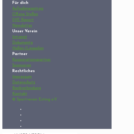
Für dich
Aufnahmeantrag
Offene Stellen
SVE Report
Newsletter
Unser Verein
Intranet
Dokumente
Hallen-/Lageplan
Partner
Kooperationspartner
Sponsoren
Rechtliches
Impressum
Datenschutz
Bankverbindung
Kontakt
© Sportverein Esting e.V.