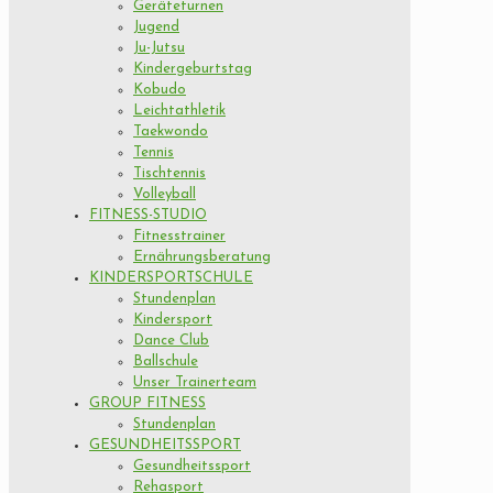
Geräteturnen
Jugend
Ju-Jutsu
Kindergeburtstag
Kobudo
Leichtathletik
Taekwondo
Tennis
Tischtennis
Volleyball
FITNESS-STUDIO
Fitnesstrainer
Ernährungsberatung
KINDERSPORTSCHULE
Stundenplan
Kindersport
Dance Club
Ballschule
Unser Trainerteam
GROUP FITNESS
Stundenplan
GESUNDHEITSSPORT
Gesundheitssport
Rehasport