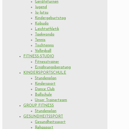
Geräteturnen
Jugend
Ju-Jutsu
Kindergeburtstag
Kobudo
Leichtathletik
Taekwondo
Tennis
Tischtennis
Volleyball
FITNESS-STUDIO
Fitnesstrainer
Ernährungsberatung
KINDERSPORTSCHULE
Stundenplan
Kindersport
Dance Club
Ballschule
Unser Trainerteam
GROUP FITNESS
Stundenplan
GESUNDHEITSSPORT
Gesundheitssport
Rehasport