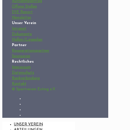
Aufnahmeantrag
Offene Stellen
SVE Report
Newsletter
Unser Verein
Intranet
Dokumente
Hallen-/Lageplan
Partner
Kooperationspartner
Sponsoren
Rechtliches
Impressum
Datenschutz
Bankverbindung
Kontakt
© Sportverein Esting e.V.
UNSER VEREIN
ABTEILUNGEN