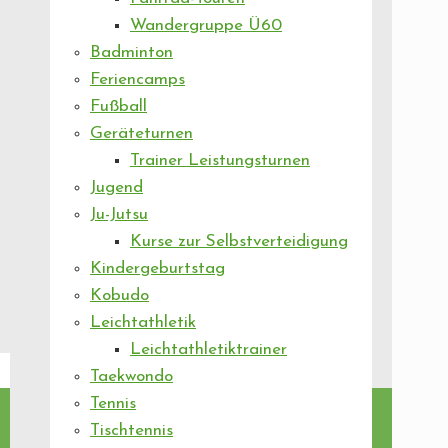
Wandergruppe Ü60
Badminton
Feriencamps
Fußball
Geräteturnen
Trainer Leistungsturnen
Jugend
Ju-Jutsu
Kurse zur Selbstverteidigung
Kindergeburtstag
Kobudo
Leichtathletik
Leichtathletiktrainer
Taekwondo
Tennis
Tischtennis