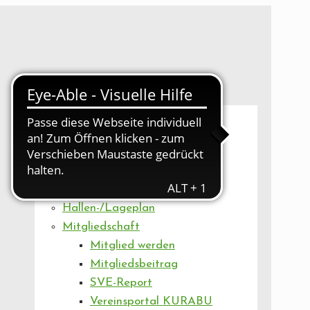
UNSER VEREIN
Mitgliederversammlung
Artikel
Vorstand
Geschäftsstelle
Vereinsentwicklung
Hallen-/Lageplan
Mitgliedschaft
Mitglied werden
Mitgliedsbeitrag
SVE-Report
Vereinsportal KURABU