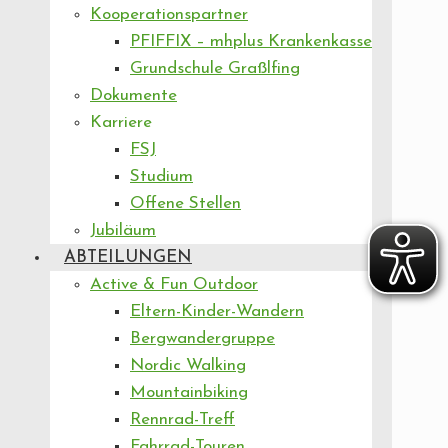
Kooperationspartner
PFIFFIX – mhplus Krankenkasse
Grundschule Graßlfing
Dokumente
Karriere
FSJ
Studium
Offene Stellen
Jubiläum
ABTEILUNGEN
Active & Fun Outdoor
Eltern-Kinder-Wandern
Bergwandergruppe
Nordic Walking
Mountainbiking
Rennrad-Treff
Fahrrad-Touren