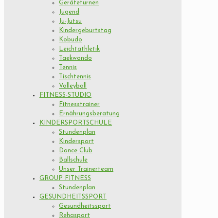
Geräteturnen
Jugend
Ju-Jutsu
Kindergeburtstag
Kobudo
Leichtathletik
Taekwondo
Tennis
Tischtennis
Volleyball
FITNESS-STUDIO
Fitnesstrainer
Ernährungsberatung
KINDERSPORTSCHULE
Stundenplan
Kindersport
Dance Club
Ballschule
Unser Trainerteam
GROUP FITNESS
Stundenplan
GESUNDHEITSSPORT
Gesundheitssport
Rehasport