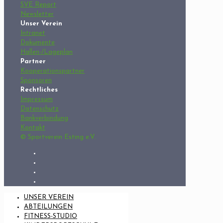
SVE Report
Newsletter
Unser Verein
Intranet
Dokumente
Hallen-/Lageplan
Partner
Kooperationspartner
Sponsoren
Rechtliches
Impressum
Datenschutz
Bankverbindung
Kontakt
© Sportverein Esting e.V.
UNSER VEREIN
ABTEILUNGEN
FITNESS-STUDIO