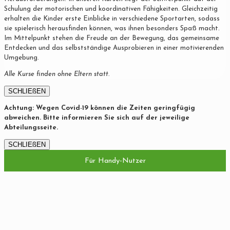
Schulung der motorischen und koordinativen Fähigkeiten. Gleichzeitig
erhalten die Kinder erste Einblicke in verschiedene Sportarten, sodass
sie spielerisch herausfinden können, was ihnen besonders Spaß macht.
Im Mittelpunkt stehen die Freude an der Bewegung, das gemeinsame
Entdecken und das selbstständige Ausprobieren in einer motivierenden
Umgebung.
Alle Kurse finden ohne Eltern statt.
SCHLIEßEN
Achtung: Wegen Covid-19 können die Zeiten geringfügig
abweichen. Bitte informieren Sie sich auf der jeweilige
Abteilungsseite.
SCHLIEßEN
Für Handy-Nutzer