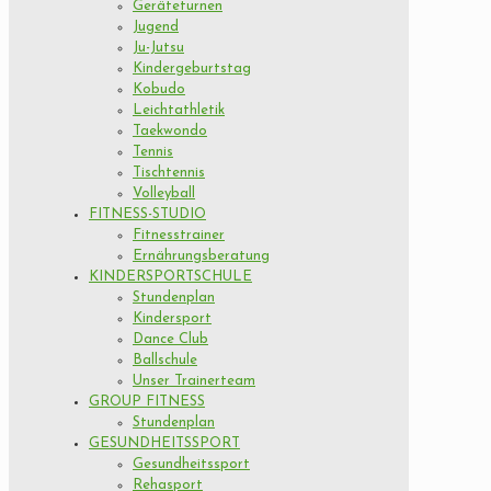
Geräteturnen
Jugend
Ju-Jutsu
Kindergeburtstag
Kobudo
Leichtathletik
Taekwondo
Tennis
Tischtennis
Volleyball
FITNESS-STUDIO
Fitnesstrainer
Ernährungsberatung
KINDERSPORTSCHULE
Stundenplan
Kindersport
Dance Club
Ballschule
Unser Trainerteam
GROUP FITNESS
Stundenplan
GESUNDHEITSSPORT
Gesundheitssport
Rehasport