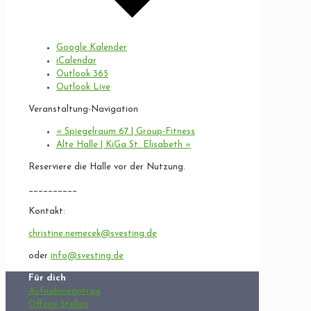
Google Kalender
iCalendar
Outlook 365
Outlook Live
Veranstaltung-Navigation
«
Spiegelraum 67 | Group-Fitness
Alte Halle | KiGa St. Elisabeth
»
Reserviere die Halle vor der Nutzung.
__________
Kontakt:
christine.nemecek@svesting.de
oder
info@svesting.de
Für dich
Aufnahmeantrag
Offene Stellen