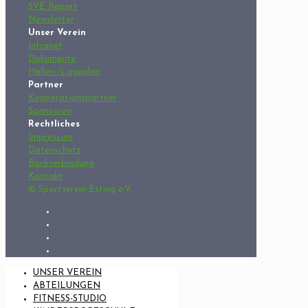
SVE Report
Newsletter
Unser Verein
Intranet
Dokumente
Hallen-/Lageplan
Partner
Kooperationspartner
Sponsoren
Rechtliches
Impressum
Datenschutz
Bankverbindung
Kontakt
© Sportverein Esting e.V.
UNSER VEREIN
ABTEILUNGEN
FITNESS-STUDIO