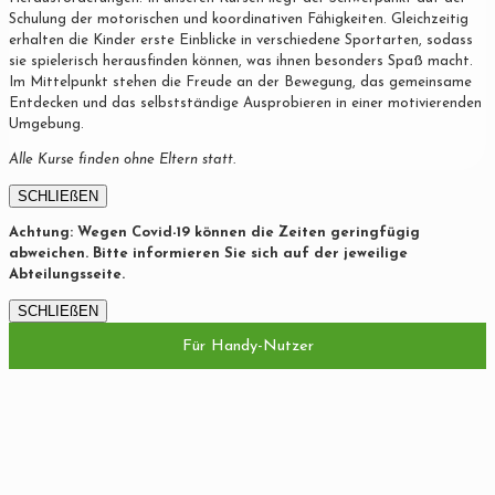
Schulung der motorischen und koordinativen Fähigkeiten. Gleichzeitig
erhalten die Kinder erste Einblicke in verschiedene Sportarten, sodass
sie spielerisch herausfinden können, was ihnen besonders Spaß macht.
Im Mittelpunkt stehen die Freude an der Bewegung, das gemeinsame
Entdecken und das selbstständige Ausprobieren in einer motivierenden
Umgebung.
Alle Kurse finden ohne Eltern statt.
SCHLIEßEN
Achtung: Wegen Covid-19 können die Zeiten geringfügig
abweichen. Bitte informieren Sie sich auf der jeweilige
Abteilungsseite.
SCHLIEßEN
Für Handy-Nutzer