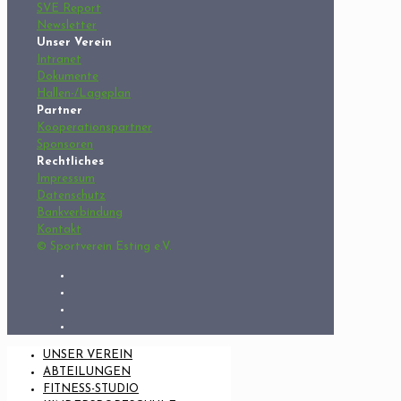
SVE Report
Newsletter
Unser Verein
Intranet
Dokumente
Hallen-/Lageplan
Partner
Kooperationspartner
Sponsoren
Rechtliches
Impressum
Datenschutz
Bankverbindung
Kontakt
© Sportverein Esting e.V.
UNSER VEREIN
ABTEILUNGEN
FITNESS-STUDIO