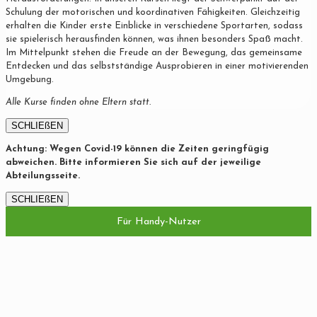
Schulung der motorischen und koordinativen Fähigkeiten. Gleichzeitig
erhalten die Kinder erste Einblicke in verschiedene Sportarten, sodass
sie spielerisch herausfinden können, was ihnen besonders Spaß macht.
Im Mittelpunkt stehen die Freude an der Bewegung, das gemeinsame
Entdecken und das selbstständige Ausprobieren in einer motivierenden
Umgebung.
Alle Kurse finden ohne Eltern statt.
SCHLIEßEN
Achtung: Wegen Covid-19 können die Zeiten geringfügig
abweichen. Bitte informieren Sie sich auf der jeweilige
Abteilungsseite.
SCHLIEßEN
Für Handy-Nutzer