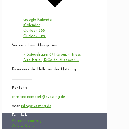
Google Kalender
iCalendar
Outlook 365
Outlook Live
Veranstaltung-Navigation
«
Spiegelraum 67 | Group-Fitness
Alte Halle | KiGa St. Elisabeth
»
Reserviere die Halle vor der Nutzung.
__________
Kontakt:
christine.nemecek@svesting.de
oder
info@svesting.de
Für dich
Aufnahmeantrag
Offene Stellen