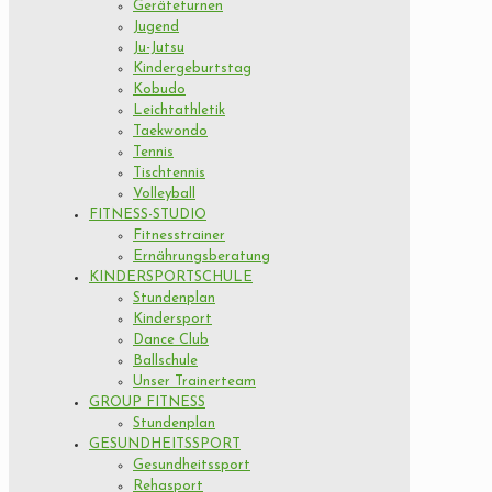
Geräteturnen
Jugend
Ju-Jutsu
Kindergeburtstag
Kobudo
Leichtathletik
Taekwondo
Tennis
Tischtennis
Volleyball
FITNESS-STUDIO
Fitnesstrainer
Ernährungsberatung
KINDERSPORTSCHULE
Stundenplan
Kindersport
Dance Club
Ballschule
Unser Trainerteam
GROUP FITNESS
Stundenplan
GESUNDHEITSSPORT
Gesundheitssport
Rehasport