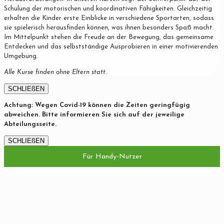
Schulung der motorischen und koordinativen Fähigkeiten. Gleichzeitig
erhalten die Kinder erste Einblicke in verschiedene Sportarten, sodass
sie spielerisch herausfinden können, was ihnen besonders Spaß macht.
Im Mittelpunkt stehen die Freude an der Bewegung, das gemeinsame
Entdecken und das selbstständige Ausprobieren in einer motivierenden
Umgebung.
Alle Kurse finden ohne Eltern statt.
SCHLIEßEN
Achtung: Wegen Covid-19 können die Zeiten geringfügig
abweichen. Bitte informieren Sie sich auf der jeweilige
Abteilungsseite.
SCHLIEßEN
Für Handy-Nutzer