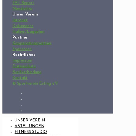
SVE Report
Newsletter
Unser Verein
Intranet
Dokumente
Hallen-/Lageplan
Partner
Kooperationspartner
Sponsoren
Rechtliches
Impressum
Datenschutz
Bankverbindung
Kontakt
© Sportverein Esting e.V.
UNSER VEREIN
ABTEILUNGEN
FITNESS-STUDIO