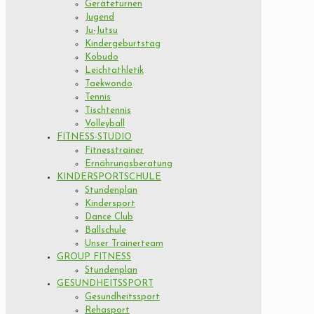
Geräteturnen
Jugend
Ju-Jutsu
Kindergeburtstag
Kobudo
Leichtathletik
Taekwondo
Tennis
Tischtennis
Volleyball
FITNESS-STUDIO
Fitnesstrainer
Ernährungsberatung
KINDERSPORTSCHULE
Stundenplan
Kindersport
Dance Club
Ballschule
Unser Trainerteam
GROUP FITNESS
Stundenplan
GESUNDHEITSSPORT
Gesundheitssport
Rehasport