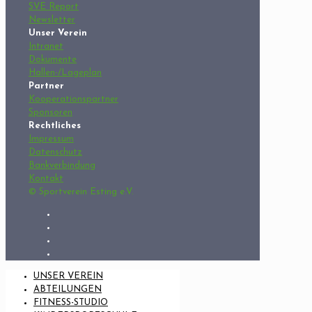
SVE Report
Newsletter
Unser Verein
Intranet
Dokumente
Hallen-/Lageplan
Partner
Kooperationspartner
Sponsoren
Rechtliches
Impressum
Datenschutz
Bankverbindung
Kontakt
© Sportverein Esting e.V.
UNSER VEREIN
ABTEILUNGEN
FITNESS-STUDIO