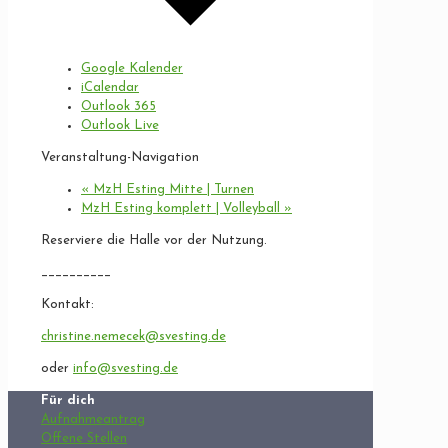
Google Kalender
iCalendar
Outlook 365
Outlook Live
Veranstaltung-Navigation
«
MzH Esting Mitte | Turnen
MzH Esting komplett | Volleyball
»
Reserviere die Halle vor der Nutzung.
__________
Kontakt:
christine.nemecek@svesting.de
oder
info@svesting.de
Für dich
Aufnahmeantrag
Offene Stellen