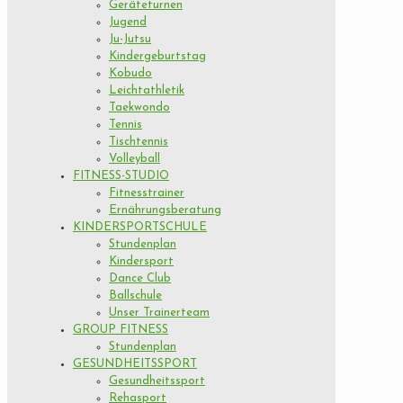
Geräteturnen
Jugend
Ju-Jutsu
Kindergeburtstag
Kobudo
Leichtathletik
Taekwondo
Tennis
Tischtennis
Volleyball
FITNESS-STUDIO
Fitnesstrainer
Ernährungsberatung
KINDERSPORTSCHULE
Stundenplan
Kindersport
Dance Club
Ballschule
Unser Trainerteam
GROUP FITNESS
Stundenplan
GESUNDHEITSSPORT
Gesundheitssport
Rehasport