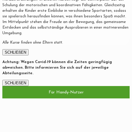
Schulung der motorischen und koordinativen Fähigkeiten. Gleichzeitig
erhalten die Kinder erste Einblicke in verschiedene Sportarten, sodass
sie spielerisch herausfinden können, was ihnen besonders Spaß macht.
Im Mittelpunkt stehen die Freude an der Bewegung, das gemeinsame
Entdecken und das selbstständige Ausprobieren in einer motivierenden
Umgebung.
Alle Kurse finden ohne Eltern statt.
SCHLIEßEN
Achtung: Wegen Covid-19 können die Zeiten geringfügig
abweichen. Bitte informieren Sie sich auf der jeweilige
Abteilungsseite.
SCHLIEßEN
Für Handy-Nutzer