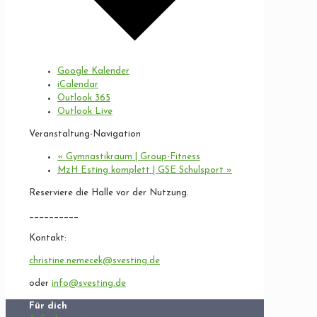
Google Kalender
iCalendar
Outlook 365
Outlook Live
Veranstaltung-Navigation
«
Gymnastikraum | Group-Fitness
MzH Esting komplett | GSE Schulsport
»
Reserviere die Halle vor der Nutzung.
__________
Kontakt:
christine.nemecek@svesting.de
oder
info@svesting.de
Für dich