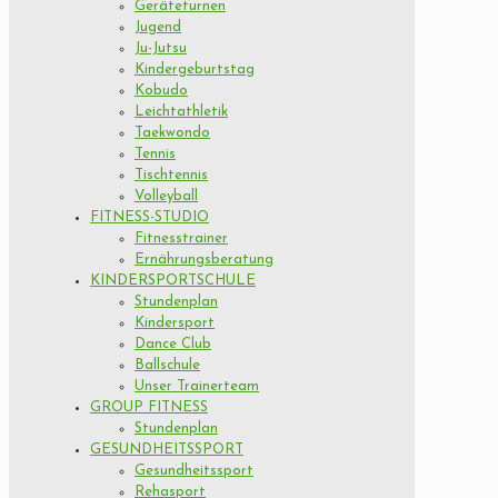
Geräteturnen
Jugend
Ju-Jutsu
Kindergeburtstag
Kobudo
Leichtathletik
Taekwondo
Tennis
Tischtennis
Volleyball
FITNESS-STUDIO
Fitnesstrainer
Ernährungsberatung
KINDERSPORTSCHULE
Stundenplan
Kindersport
Dance Club
Ballschule
Unser Trainerteam
GROUP FITNESS
Stundenplan
GESUNDHEITSSPORT
Gesundheitssport
Rehasport