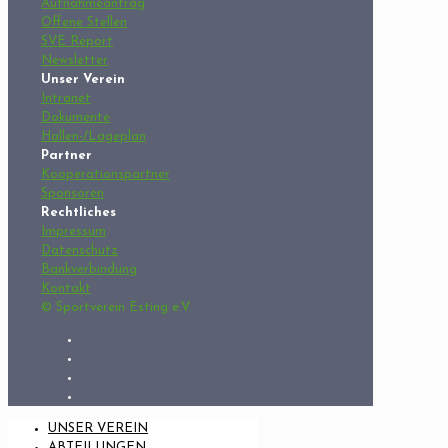
Aufnahmeantrag
Offene Stellen
SVE Report
Newsletter
Unser Verein
Intranet
Dokumente
Hallen-/Lageplan
Partner
Kooperationspartner
Sponsoren
Rechtliches
Impressum
Datenschutz
Bankverbindung
Kontakt
© Sportverein Esting e.V.
UNSER VEREIN
ABTEILUNGEN