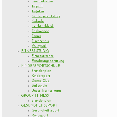
Geräteturnen
Jugend
Ju-Jutsu
Kindergeburtstag
Kobudo
Leichtathletik
Taekwondo
Tennis
Tischtennis
Volleyball
FITNESS-STUDIO
Fitnesstrainer
Ernährungsberatung
KINDERSPORTSCHULE
Stundenplan
Kindersport
Dance Club
Ballschule
Unser Trainerteam
GROUP FITNESS
Stundenplan
GESUNDHEITSSPORT
Gesundheitssport
Rehasport