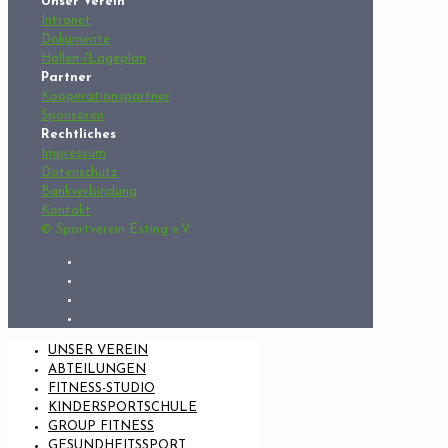
Unser Verein
Intranet
Dokumente
Hallen-/Lageplan
Partner
Kooperationspartner
Sponsoren
Rechtliches
Impressum
Datenschutz
Bankverbindung
Kontakt
© Sportverein Esting e.V.
UNSER VEREIN
ABTEILUNGEN
FITNESS-STUDIO
KINDERSPORTSCHULE
GROUP FITNESS
GESUNDHEITSSPORT