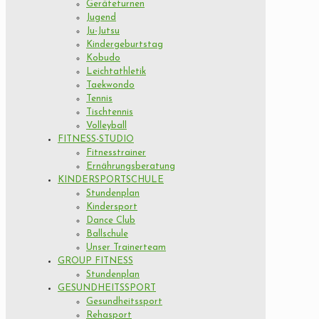
Geräteturnen
Jugend
Ju-Jutsu
Kindergeburtstag
Kobudo
Leichtathletik
Taekwondo
Tennis
Tischtennis
Volleyball
FITNESS-STUDIO
Fitnesstrainer
Ernährungsberatung
KINDERSPORTSCHULE
Stundenplan
Kindersport
Dance Club
Ballschule
Unser Trainerteam
GROUP FITNESS
Stundenplan
GESUNDHEITSSPORT
Gesundheitssport
Rehasport