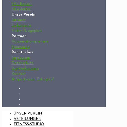
SVE Report
Newsletter
Unser Verein
Intranet
Dokumente
Hallen-/Lageplan
Partner
Kooperationspartner
Sponsoren
Rechtliches
Impressum
Datenschutz
Bankverbindung
Kontakt
© Sportverein Esting e.V.
UNSER VEREIN
ABTEILUNGEN
FITNESS-STUDIO