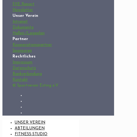
SVE Report
Newsletter
Unser Verein
Intranet
Dokumente
Hallen-/Lageplan
Partner
Kooperationspartner
Sponsoren
Rechtliches
Impressum
Datenschutz
Bankverbindung
Kontakt
© Sportverein Esting e.V.
UNSER VEREIN
ABTEILUNGEN
FITNESS-STUDIO