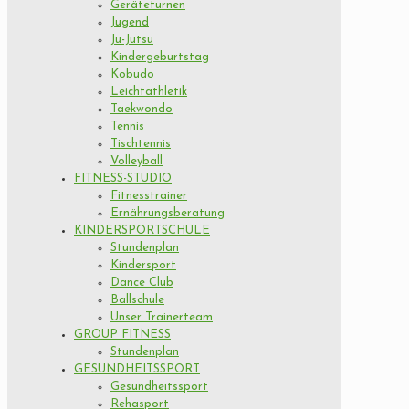
Geräteturnen
Jugend
Ju-Jutsu
Kindergeburtstag
Kobudo
Leichtathletik
Taekwondo
Tennis
Tischtennis
Volleyball
FITNESS-STUDIO
Fitnesstrainer
Ernährungsberatung
KINDERSPORTSCHULE
Stundenplan
Kindersport
Dance Club
Ballschule
Unser Trainerteam
GROUP FITNESS
Stundenplan
GESUNDHEITSSPORT
Gesundheitssport
Rehasport