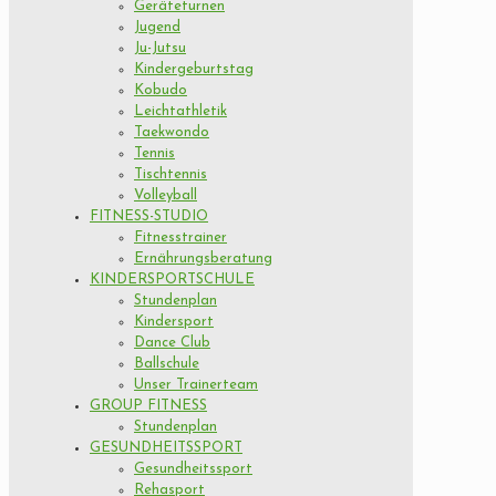
Geräteturnen
Jugend
Ju-Jutsu
Kindergeburtstag
Kobudo
Leichtathletik
Taekwondo
Tennis
Tischtennis
Volleyball
FITNESS-STUDIO
Fitnesstrainer
Ernährungsberatung
KINDERSPORTSCHULE
Stundenplan
Kindersport
Dance Club
Ballschule
Unser Trainerteam
GROUP FITNESS
Stundenplan
GESUNDHEITSSPORT
Gesundheitssport
Rehasport