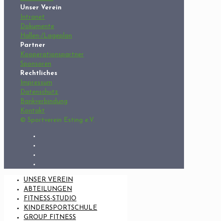
Unser Verein
Intranet
Dokumente
Hallen-/Lageplan
Partner
Kooperationspartner
Sponsoren
Rechtliches
Impressum
Datenschutz
Bankverbindung
Kontakt
© Sportverein Esting e.V.
UNSER VEREIN
ABTEILUNGEN
FITNESS-STUDIO
KINDERSPORTSCHULE
GROUP FITNESS