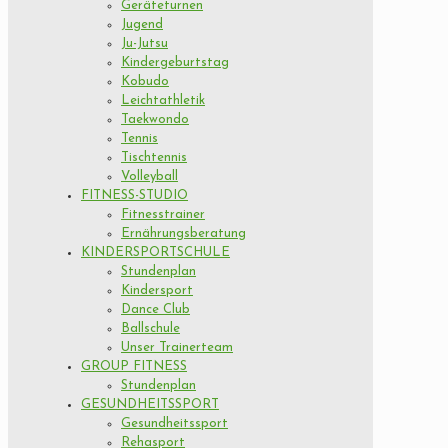
Geräteturnen
Jugend
Ju-Jutsu
Kindergeburtstag
Kobudo
Leichtathletik
Taekwondo
Tennis
Tischtennis
Volleyball
FITNESS-STUDIO
Fitnesstrainer
Ernährungsberatung
KINDERSPORTSCHULE
Stundenplan
Kindersport
Dance Club
Ballschule
Unser Trainerteam
GROUP FITNESS
Stundenplan
GESUNDHEITSSPORT
Gesundheitssport
Rehasport