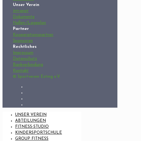
Unser Verein
Intranet
Dokumente
Hallen-/Lageplan
Partner
Kooperationspartner
Sponsoren
Rechtliches
Impressum
Datenschutz
Bankverbindung
Kontakt
© Sportverein Esting e.V.
UNSER VEREIN
ABTEILUNGEN
FITNESS-STUDIO
KINDERSPORTSCHULE
GROUP FITNESS