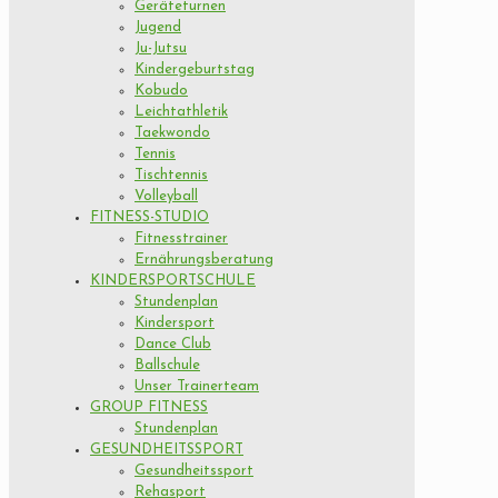
Geräteturnen
Jugend
Ju-Jutsu
Kindergeburtstag
Kobudo
Leichtathletik
Taekwondo
Tennis
Tischtennis
Volleyball
FITNESS-STUDIO
Fitnesstrainer
Ernährungsberatung
KINDERSPORTSCHULE
Stundenplan
Kindersport
Dance Club
Ballschule
Unser Trainerteam
GROUP FITNESS
Stundenplan
GESUNDHEITSSPORT
Gesundheitssport
Rehasport