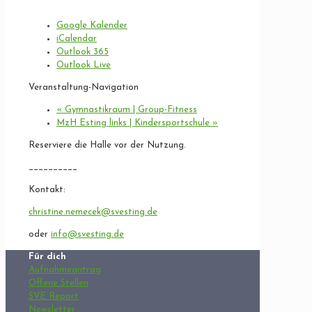
Google Kalender
iCalendar
Outlook 365
Outlook Live
Veranstaltung-Navigation
«
Gymnastikraum | Group-Fitness
MzH Esting links | Kindersportschule
»
Reserviere die Halle vor der Nutzung.
__________
Kontakt:
christine.nemecek@svesting.de
oder
info@svesting.de
Für dich
Aufnahmeantrag
Offene Stellen
SVE Report
Newsletter