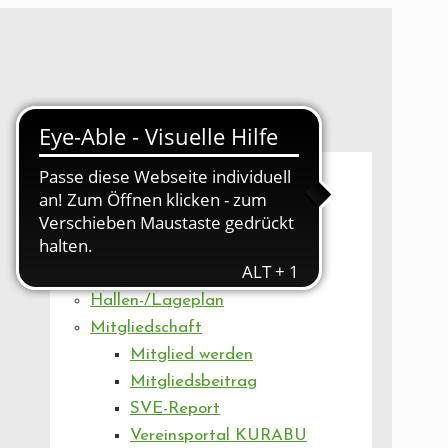
UNSER VEREIN
Mitgliederversammlung
Artikel
Vorstand
Geschäftsstelle
Vereinsentwicklung
Hallen-/Lageplan
Mitgliedschaft
Mitglied werden
Mitgliedsbeitrag
SVE-Report
Vereinsportal KURABU