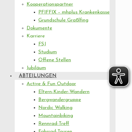
Kooperationspartner
PFIFFIX – mhplus Krankenkasse
Grundschule Graßlfing
Dokumente
Karriere
FSJ
Studium
Offene Stellen
Jubiläum
ABTEILUNGEN
Active & Fun Outdoor
Eltern-Kinder-Wandern
Bergwandergruppe
Nordic Walking
Mountainbiking
Rennrad-Treff
Fahrrad-Touren