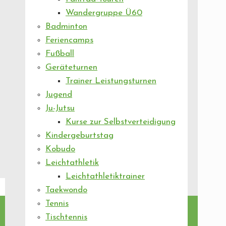
Wandergruppe Ü60
Badminton
Feriencamps
Fußball
Geräteturnen
Trainer Leistungsturnen
Jugend
Ju-Jutsu
Kurse zur Selbstverteidigung
Kindergeburtstag
Kobudo
Leichtathletik
Leichtathletiktrainer
Taekwondo
Tennis
Tischtennis