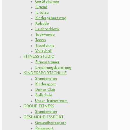
Geräteturnen
Jugend
Ju-Jutsu
Kindergeburtstag
Kobudo
Leichtathletik
Taekwondo
Tennis
Tischtennis
Volleyball
FITNESS-STUDIO
Fitnesstrainer
Ernährungsberatung
KINDERSPORTSCHULE
Stundenplan
Kindersport
Dance Club
Ballschule
Unser Trainerteam
GROUP FITNESS
Stundenplan
GESUNDHEITSSPORT
Gesundheitssport
Rehasport