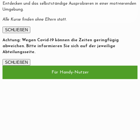
Entdecken und das selbstständige Ausprobieren in einer motivierenden
Umgebung.
Alle Kurse finden ohne Eltern statt.
SCHLIEßEN
Achtung: Wegen Covid-19 können die Zeiten geringfügig
abweichen. Bitte informieren Sie sich auf der jeweilige
Abteilungsseite.
SCHLIEßEN
Für Handy-Nutzer