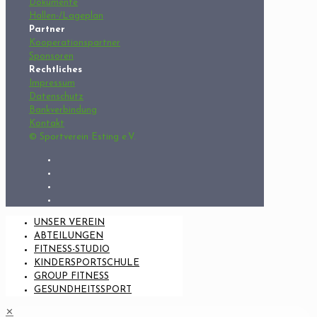
Dokumente
Hallen-/Lageplan
Partner
Kooperationspartner
Sponsoren
Rechtliches
Impressum
Datenschutz
Bankverbindung
Kontakt
© Sportverein Esting e.V.
UNSER VEREIN
ABTEILUNGEN
FITNESS-STUDIO
KINDERSPORTSCHULE
GROUP FITNESS
GESUNDHEITSSPORT
✕