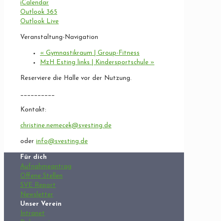
iCalendar
Outlook 365
Outlook Live
Veranstaltung-Navigation
«
Gymnastikraum | Group-Fitness
MzH Esting links | Kindersportschule
»
Reserviere die Halle vor der Nutzung.
__________
Kontakt:
christine.nemecek@svesting.de
oder
info@svesting.de
Für dich
Aufnahmeantrag
Offene Stellen
SVE Report
Newsletter
Unser Verein
Intranet