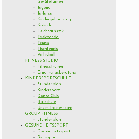
Geräteturnen
Jugend
Ju-Jutsu
Kindergeburtstag
Kobudo
Leichtathletik
Taekwondo
Tennis
Tischtennis
Volleyball
FITNESS-STUDIO
Fitnesstrainer
Ernährungsberatung
KINDERSPORTSCHULE
Stundenplan
Kindersport
Dance Club
Ballschule
Unser Trainerteam
GROUP FITNESS
Stundenplan
GESUNDHEITSSPORT
Gesundheitssport
Rehasport