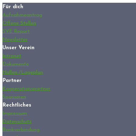
Für dich
Aufnahmeantrag
Offene Stellen
SVE Report
Newsletter
Unser Verein
Intranet
Dokumente
Hallen-/Lageplan
Partner
Kooperationspartner
Sponsoren
Rechtliches
Impressum
Datenschutz
Bankverbindung