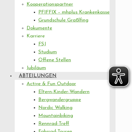
Kooperationspartner
PFIFFIX – mhplus Krankenkasse
Grundschule Graßlfing
Dokumente
Karriere
FSJ
Studium
Offene Stellen
Jubiläum
ABTEILUNGEN
Active & Fun Outdoor
Eltern-Kinder-Wandern
Bergwandergruppe
Nordic Walking
Mountainbiking
Rennrad-Treff
Fahrrad-Touren