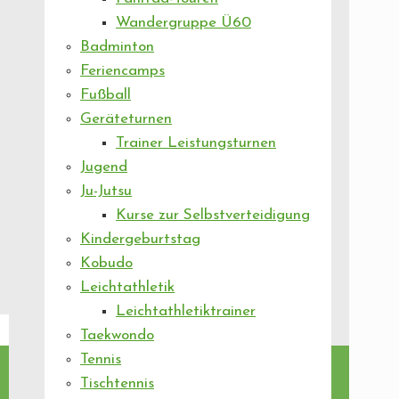
Wandergruppe Ü60
Badminton
Feriencamps
Fußball
Geräteturnen
Trainer Leistungsturnen
Jugend
Ju-Jutsu
Kurse zur Selbstverteidigung
Kindergeburtstag
Kobudo
Leichtathletik
Leichtathletiktrainer
Taekwondo
Tennis
Tischtennis