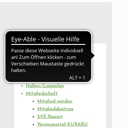
UNSER VEREIN
Mitgliederversammlung
Artikel
Vorstand
Geschäftsstelle
Vereinsentwicklung
Hallen-/Lageplan
Mitgliedschaft
Mitglied werden
Mitgliedsbeitrag
SVE-Report
Vereinsportal KURABU