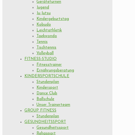
Geräteturnen
Jugend
Ju-Jutsu
Kindergeburtstag
Kobudo
Leichtathletik
Taekwondo
Tennis
Tischtennis
Volleyball
FITNESS-STUDIO
Fitnesstrainer
Ernährungsberatung
KINDERSPORTSCHULE
Stundenplan
Kindersport
Dance Club
Ballschule
Unser Trainerteam
GROUP FITNESS
Stundenplan
GESUNDHEITSSPORT
Gesundheitssport
Rehasport