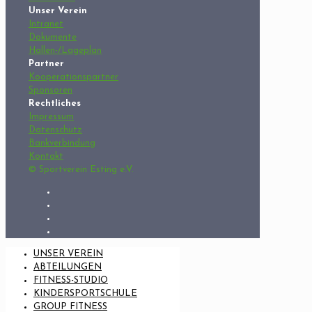
Unser Verein
Intranet
Dokumente
Hallen-/Lageplan
Partner
Kooperationspartner
Sponsoren
Rechtliches
Impressum
Datenschutz
Bankverbindung
Kontakt
© Sportverein Esting e.V.
UNSER VEREIN
ABTEILUNGEN
FITNESS-STUDIO
KINDERSPORTSCHULE
GROUP FITNESS