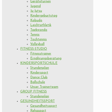
Geräteturnen
Jugend
Ju-Jutsu
Kindergeburtstag
Kobudo
Leichtathletik
Taekwondo
Tennis
Tischtennis
Volleyball
FITNESS-STUDIO
Fitnesstrainer
Ernährungsberatung
KINDERSPORTSCHULE
Stundenplan
Kindersport
Dance Club
Ballschule
Unser Trainerteam
GROUP FITNESS
Stundenplan
GESUNDHEITSSPORT
Gesundheitssport
Rehasport