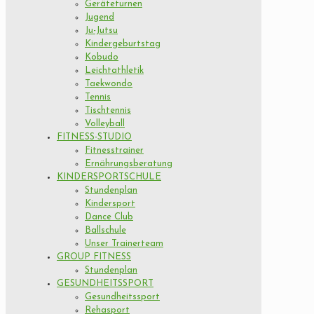
Geräteturnen
Jugend
Ju-Jutsu
Kindergeburtstag
Kobudo
Leichtathletik
Taekwondo
Tennis
Tischtennis
Volleyball
FITNESS-STUDIO
Fitnesstrainer
Ernährungsberatung
KINDERSPORTSCHULE
Stundenplan
Kindersport
Dance Club
Ballschule
Unser Trainerteam
GROUP FITNESS
Stundenplan
GESUNDHEITSSPORT
Gesundheitssport
Rehasport