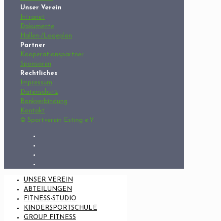
Unser Verein
Intranet
Dokumente
Hallen-/Lageplan
Partner
Kooperationspartner
Sponsoren
Rechtliches
Impressum
Datenschutz
Bankverbindung
Kontakt
© Sportverein Esting e.V.
UNSER VEREIN
ABTEILUNGEN
FITNESS-STUDIO
KINDERSPORTSCHULE
GROUP FITNESS