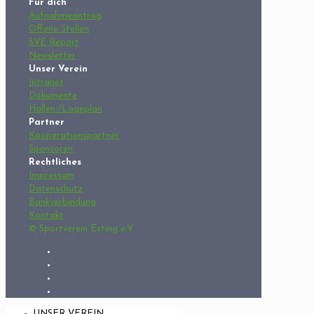
Für dich
Aufnahmeantrag
Offene Stellen
SVE Report
Newsletter
Unser Verein
Intranet
Dokumente
Hallen-/Lageplan
Partner
Kooperationspartner
Sponsoren
Rechtliches
Impressum
Datenschutz
Bankverbindung
Kontakt
© Sportverein Esting e.V.
UNSER VEREIN