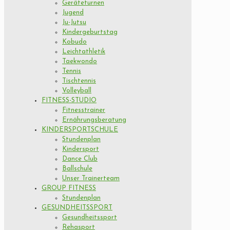
Geräteturnen
Jugend
Ju-Jutsu
Kindergeburtstag
Kobudo
Leichtathletik
Taekwondo
Tennis
Tischtennis
Volleyball
FITNESS-STUDIO
Fitnesstrainer
Ernährungsberatung
KINDERSPORTSCHULE
Stundenplan
Kindersport
Dance Club
Ballschule
Unser Trainerteam
GROUP FITNESS
Stundenplan
GESUNDHEITSSPORT
Gesundheitssport
Rehasport