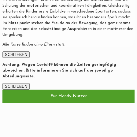
Schulung der motorischen und koordinativen Fähigkeiten. Gleichzeitig
erhalten die Kinder erste Einblicke in verschiedene Sportarten, sodass
sie spielerisch herausfinden können, was ihnen besonders Spaß macht.
Im Mittelpunkt stehen die Freude an der Bewegung, das gemeinsame
Entdecken und das selbstständige Ausprobieren in einer motivierenden
Umgebung.
Alle Kurse finden ohne Eltern statt.
SCHLIEßEN
Achtung: Wegen Covid-19 können die Zeiten geringfügig
abweichen. Bitte informieren Sie sich auf der jeweilige
Abteilungsseite.
SCHLIEßEN
Für Handy-Nutzer