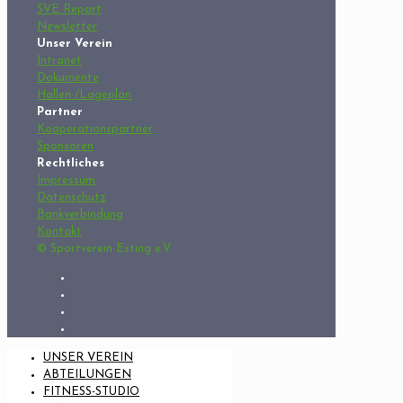
SVE Report
Newsletter
Unser Verein
Intranet
Dokumente
Hallen-/Lageplan
Partner
Kooperationspartner
Sponsoren
Rechtliches
Impressum
Datenschutz
Bankverbindung
Kontakt
© Sportverein Esting e.V.
UNSER VEREIN
ABTEILUNGEN
FITNESS-STUDIO