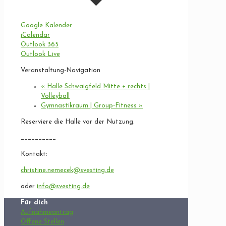
Google Kalender
iCalendar
Outlook 365
Outlook Live
Veranstaltung-Navigation
«
Halle Schwaigfeld Mitte + rechts |
Volleyball
Gymnastikraum | Group-Fitness
»
Reserviere die Halle vor der Nutzung.
__________
Kontakt:
christine.nemecek@svesting.de
oder
info@svesting.de
Für dich
Aufnahmeantrag
Offene Stellen