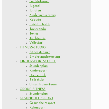
Geräteturnen
Jugend
Ju-Jutsu
Kindergeburtstag
Kobudo
Leichtathletik
Taekwondo
Tennis
Tischtennis
Volleyball
FITNESS-STUDIO
Fitnesstrainer
Ernährungsberatung
KINDERSPORTSCHULE
Stundenplan
Kindersport
Dance Club
Ballschule
Unser Trainerteam
GROUP FITNESS
Stundenplan
GESUNDHEITSSPORT
Gesundheitssport
Rehasport