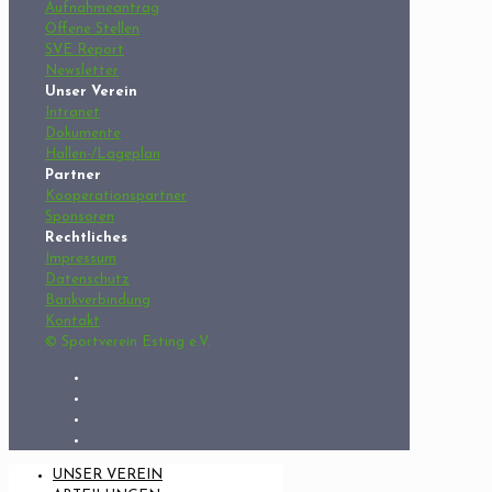
Aufnahmeantrag
Offene Stellen
SVE Report
Newsletter
Unser Verein
Intranet
Dokumente
Hallen-/Lageplan
Partner
Kooperationspartner
Sponsoren
Rechtliches
Impressum
Datenschutz
Bankverbindung
Kontakt
© Sportverein Esting e.V.
UNSER VEREIN