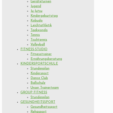
Geräteturnen
Jugend
Ju-Jutsu
Kindergeburtstag
Kobudo
Leichtathletik
Taekwondo
Tennis
Tischtennis
Volleyball
FITNESS-STUDIO
Fitnesstrainer
Ernährungsberatung
KINDERSPORTSCHULE
Stundenplan
Kindersport
Dance Club
Ballschule
Unser Trainerteam
GROUP FITNESS
Stundenplan
GESUNDHEITSSPORT
Gesundheitssport
Rehasport