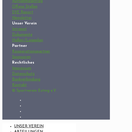
Aufnahmeantrag
Offene Stellen
SVE Report
Newsletter
Unser Verein
Intranet
Dokumente
Hallen-/Lageplan
Partner
Kooperationspartner
Sponsoren
Rechtliches
Impressum
Datenschutz
Bankverbindung
Kontakt
© Sportverein Esting e.V.
UNSER VEREIN
ABTEILUNGEN