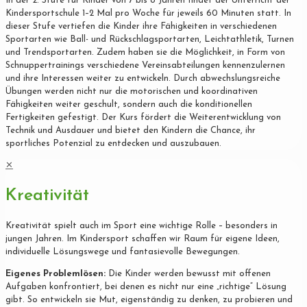
In der 2. Stufe für Kinder von 7 bis 8 Jahren findet der Unterricht der
Kindersportschule 1–2 Mal pro Woche für jeweils 60 Minuten statt. In
dieser Stufe vertiefen die Kinder ihre Fähigkeiten in verschiedenen
Sportarten wie Ball- und Rückschlagsportarten, Leichtathletik, Turnen
und Trendsportarten. Zudem haben sie die Möglichkeit, in Form von
Schnuppertrainings verschiedene Vereinsabteilungen kennenzulernen
und ihre Interessen weiter zu entwickeln. Durch abwechslungsreiche
Übungen werden nicht nur die motorischen und koordinativen
Fähigkeiten weiter geschult, sondern auch die konditionellen
Fertigkeiten gefestigt. Der Kurs fördert die Weiterentwicklung von
Technik und Ausdauer und bietet den Kindern die Chance, ihr
sportliches Potenzial zu entdecken und auszubauen.
✕
Kreativität
Kreativität spielt auch im Sport eine wichtige Rolle – besonders in
jungen Jahren. Im Kindersport schaffen wir Raum für eigene Ideen,
individuelle Lösungswege und fantasievolle Bewegungen.
Eigenes Problemlösen:
Die Kinder werden bewusst mit offenen
Aufgaben konfrontiert, bei denen es nicht nur eine „richtige“ Lösung
gibt. So entwickeln sie Mut, eigenständig zu denken, zu probieren und