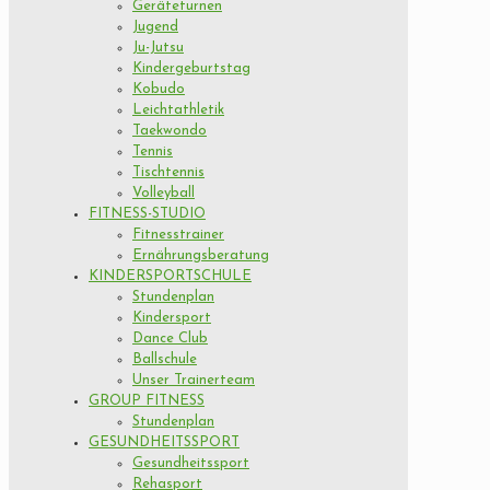
Geräteturnen
Jugend
Ju-Jutsu
Kindergeburtstag
Kobudo
Leichtathletik
Taekwondo
Tennis
Tischtennis
Volleyball
FITNESS-STUDIO
Fitnesstrainer
Ernährungsberatung
KINDERSPORTSCHULE
Stundenplan
Kindersport
Dance Club
Ballschule
Unser Trainerteam
GROUP FITNESS
Stundenplan
GESUNDHEITSSPORT
Gesundheitssport
Rehasport