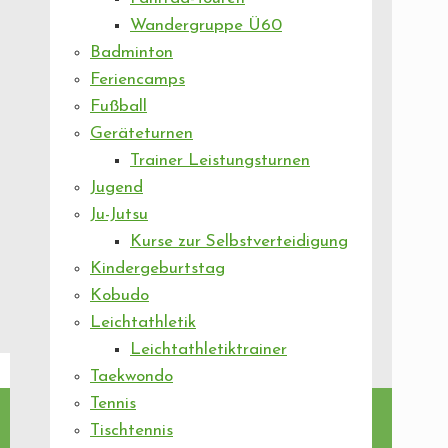
Wandergruppe Ü60
Badminton
Feriencamps
Fußball
Geräteturnen
Trainer Leistungsturnen
Jugend
Ju-Jutsu
Kurse zur Selbstverteidigung
Kindergeburtstag
Kobudo
Leichtathletik
Leichtathletiktrainer
Taekwondo
Tennis
Tischtennis