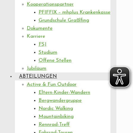
Kooperationspartner
PFIFFIX – mhplus Krankenkasse
Grundschule Graßlfing
Dokumente
Karriere
FSJ
Studium
Offene Stellen
Jubiläum
ABTEILUNGEN
Active & Fun Outdoor
Eltern-Kinder-Wandern
Bergwandergruppe
Nordic Walking
Mountainbiking
Rennrad-Treff
Fahrrad-Touren