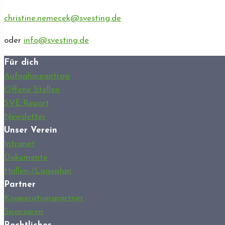
christine.nemecek@svesting.de
oder
info@svesting.de
Für dich
Aufnahmeantrag
Offene Stellen
SVE Report
Newsletter
Unser Verein
Intranet
Dokumente
Hallen-/Lageplan
Partner
Kooperationspartner
Sponsoren