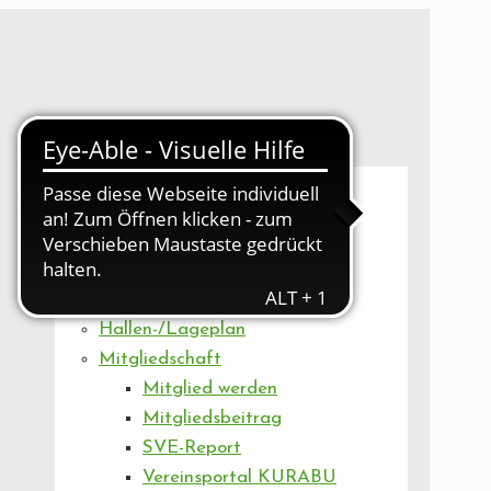
UNSER VEREIN
Mitgliederversammlung
Artikel
Vorstand
Geschäftsstelle
Vereinsentwicklung
Hallen-/Lageplan
Mitgliedschaft
Mitglied werden
Mitgliedsbeitrag
SVE-Report
Vereinsportal KURABU