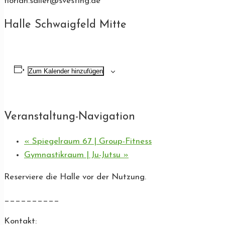
florian.saller@svesting.de
Halle Schwaigfeld Mitte
Zum Kalender hinzufügen
Veranstaltung-Navigation
«
Spiegelraum 67 | Group-Fitness
Gymnastikraum | Ju-Jutsu
»
Reserviere die Halle vor der Nutzung.
__________
Kontakt: