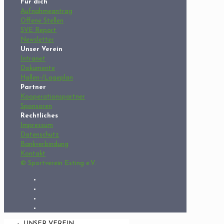
Für dich
Aufnahmeantrag
Offene Stellen
SVE Report
Newsletter
Unser Verein
Intranet
Dokumente
Hallen-/Lageplan
Partner
Kooperationspartner
Sponsoren
Rechtliches
Impressum
Datenschutz
Bankverbindung
Kontakt
© Sportverein Esting e.V.
UNSER VEREIN