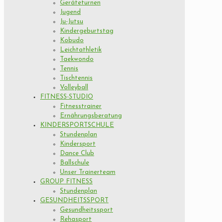
Geräteturnen
Jugend
Ju-Jutsu
Kindergeburtstag
Kobudo
Leichtathletik
Taekwondo
Tennis
Tischtennis
Volleyball
FITNESS-STUDIO
Fitnesstrainer
Ernährungsberatung
KINDERSPORTSCHULE
Stundenplan
Kindersport
Dance Club
Ballschule
Unser Trainerteam
GROUP FITNESS
Stundenplan
GESUNDHEITSSPORT
Gesundheitssport
Rehasport