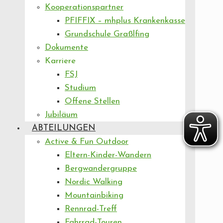
Kooperationspartner
PFIFFIX – mhplus Krankenkasse
Grundschule Graßlfing
Dokumente
Karriere
FSJ
Studium
Offene Stellen
Jubiläum
ABTEILUNGEN
Active & Fun Outdoor
Eltern-Kinder-Wandern
Bergwandergruppe
Nordic Walking
Mountainbiking
Rennrad-Treff
Fahrrad-Touren