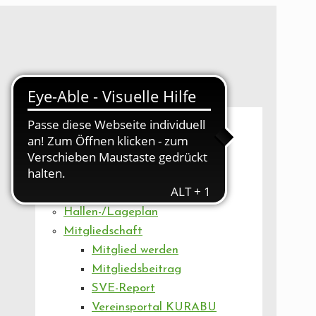
UNSER VEREIN
Mitgliederversammlung
Artikel
Vorstand
Geschäftsstelle
Vereinsentwicklung
Hallen-/Lageplan
Mitgliedschaft
Mitglied werden
Mitgliedsbeitrag
SVE-Report
Vereinsportal KURABU