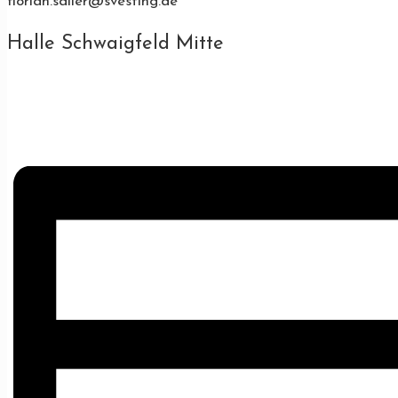
florian.saller@svesting.de
Halle Schwaigfeld Mitte