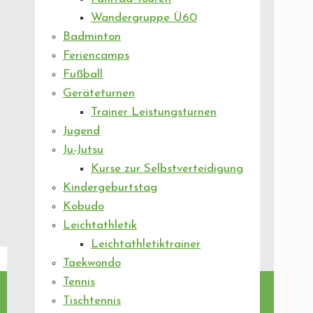
Wandergruppe Ü60
Badminton
Feriencamps
Fußball
Geräteturnen
Trainer Leistungsturnen
Jugend
Ju-Jutsu
Kurse zur Selbstverteidigung
Kindergeburtstag
Kobudo
Leichtathletik
Leichtathletiktrainer
Taekwondo
Tennis
Tischtennis