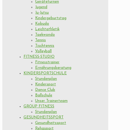
Geräteturnen
Jugend
Ju-Jutsu
Kindergeburtstag
Kobudo
Leichtathletik
Taekwondo
Tennis
Tischtennis
Volleyball
FITNESS-STUDIO
Fitnesstrainer
Ernährungsberatung
KINDERSPORTSCHULE
Stundenplan
Kindersport
Dance Club
Ballschule
Unser Trainerteam
GROUP FITNESS
Stundenplan
GESUNDHEITSSPORT
Gesundheitssport
Rehasport