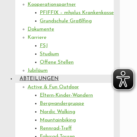
Kooperationspartner
PFIFFIX – mhplus Krankenkasse
Grundschule Graßlfing
Dokumente
Karriere
FSJ
Studium
Offene Stellen
Jubiläum
ABTEILUNGEN
Active & Fun Outdoor
Eltern-Kinder-Wandern
Bergwandergruppe
Nordic Walking
Mountainbiking
Rennrad-Treff
Fahrrad-Touren