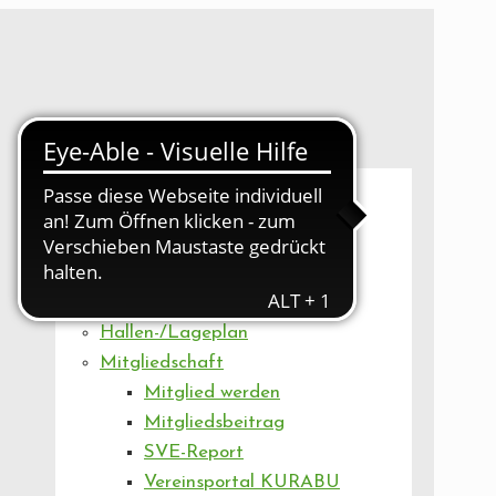
UNSER VEREIN
Mitgliederversammlung
Artikel
Vorstand
Geschäftsstelle
Vereinsentwicklung
Hallen-/Lageplan
Mitgliedschaft
Mitglied werden
Mitgliedsbeitrag
SVE-Report
Vereinsportal KURABU