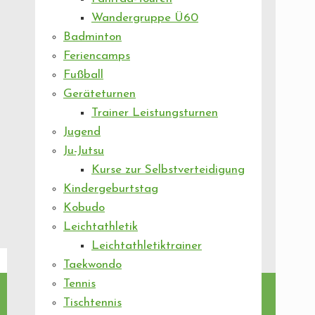
Wandergruppe Ü60
Badminton
Feriencamps
Fußball
Geräteturnen
Trainer Leistungsturnen
Jugend
Ju-Jutsu
Kurse zur Selbstverteidigung
Kindergeburtstag
Kobudo
Leichtathletik
Leichtathletiktrainer
Taekwondo
Tennis
Tischtennis