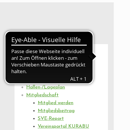
UNSER VEREIN
Mitgliederversammlung
Artikel
Vorstand
Geschäftsstelle
Vereinsentwicklung
Hallen-/Lageplan
Mitgliedschaft
Mitglied werden
Mitgliedsbeitrag
SVE-Report
Vereinsportal KURABU