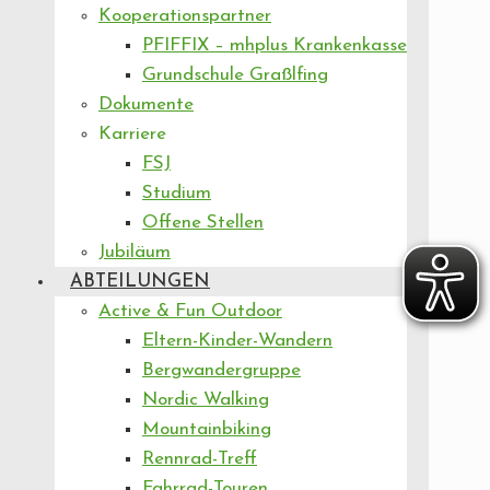
Kooperationspartner
PFIFFIX – mhplus Krankenkasse
Grundschule Graßlfing
Dokumente
Karriere
FSJ
Studium
Offene Stellen
Jubiläum
ABTEILUNGEN
Active & Fun Outdoor
Eltern-Kinder-Wandern
Bergwandergruppe
Nordic Walking
Mountainbiking
Rennrad-Treff
Fahrrad-Touren