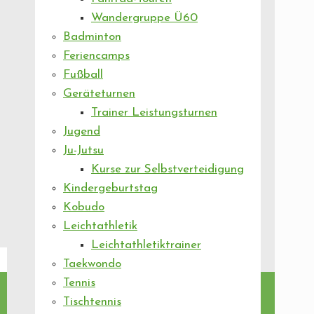
Wandergruppe Ü60
Badminton
Feriencamps
Fußball
Geräteturnen
Trainer Leistungsturnen
Jugend
Ju-Jutsu
Kurse zur Selbstverteidigung
Kindergeburtstag
Kobudo
Leichtathletik
Leichtathletiktrainer
Taekwondo
Tennis
Tischtennis